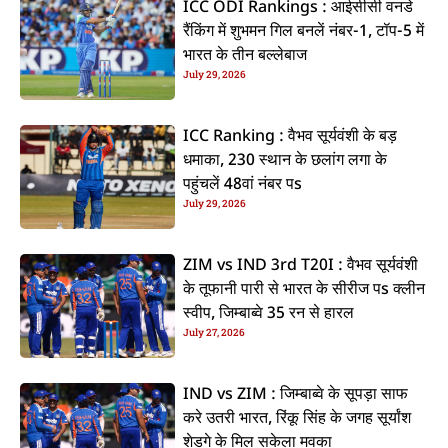
ICC ODI Rankings : आईसीसी वनडे
रैंकिंग में शुभमन गिल बनलें नंबर-1, टॉप-5 में
भारत के तीन बल्लेबाज
July 29, 2026
ICC Ranking : वैभव सूर्यवंशी के बड़
धमाका, 230 स्थान के छलांग लगा के
पहुंचलें 48वां नंबर पs
July 29, 2026
ZIM vs IND 3rd T20I : वैभव सूर्यवंशी
के तूफानी पारी से भारत के सीरीज पs क्लीन
स्वीप, जिम्बाब्वे 35 रन से हारल
July 27, 2026
IND vs ZIM : जिम्बाब्वे के सूपड़ा साफ
करे उतरी भारत, रिंकू सिंह के जगह सूर्यांश
शेडगे के मिल सकेला मवका