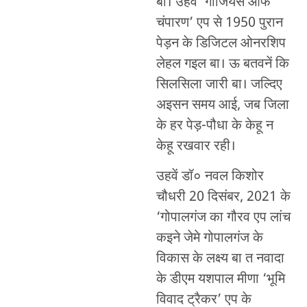
बा। उहवे ‘गार्जियंस आफ
चंपारण’ एप से 1950 पुरान
पेड़न के डिजिटल ओनरशिप
लेहल गइल बा। ऊ बतवनें कि
सिलसिला जारी बा। जल्दिए
अइसन समय आई, जब जिला
के हर पेड़-पौधा के केहू न
केहू रखवार रही।
उहवें डॉ० नवल किशोर
चौधरी 20 दिसंबर, 2021 के
‘गोपालगंज का गौरव एप लांच
कइने जेमे गोपालगंज के
विकास के लक्ष्य बा त नवादा
के डीएम यशपाल मीणा ‘भूमि
विवाद ट्रैकर’ एप के