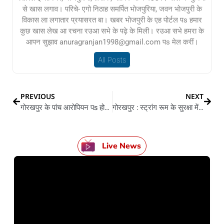
से खास लगाव। परिचे- एगो निठाह समर्पित भोजपुरिया, जवन भोजपुरी के
विकास ला लगातार प्रयासरत बा। खबर भोजपुरी के एह पोर्टल पs हमार
कुछ खास लेख आ रचना रउआ सभे के पढ़े के मिली। रउआ सभे हमरा के
आपन सुझाव anuragranjan1998@gmail.com पs मेल करीं।
All Posts
PREVIOUS
NEXT
गोरखपुर के पांच आरोपियन पs होई गैंगस्टर पs होखे आली कारवाही, जब्त होई संपति
गोरखपुर : स्ट्रांग रूम के सुरक्षा में लागल दू दारोगा सस्पेंड, परिसर में प्रत्याशी के घुसले पs भइल कारवाही
Live News