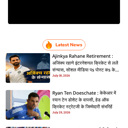
Latest News
Ajinkya Rahane Retirement :
अजिंक्य रहाणे इंटरनेशनल क्रिकेट से ललें
संन्यास, सोशल मीडिया पs पोस्ट कs के
July 30, 2026
कइलें एलान
Ryan Ten Doeschate : केकेआर में
रयान टेन डोशेट के वापसी, हेड ऑफ
क्रिकेट स्ट्रेटजी के जिम्मेदारी संभरिहें
July 29, 2026