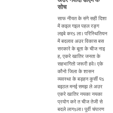
अउर नवादा डीएम के
सोच
साफ नीयत के संगे सही दिशा
में कइल गइल पहल रङ्ग
लइबे करs ला। परिस्थितियन
में बदलाव अउर विकास बस
सरकारे के बूता के चीज नाइ
ह, एकरे खातिर जनता के
सहभागितो जरूरी हवे। एके
कौनो जिला के शासन
व्यवस्था के बड़हन कुर्सी पs
बइठल मनई समझ ले अउर
एकरे खातिर नयका नयका
प्रयोग करे त चीज तेजी से
बदले लागsला। पूर्वी चंपारण