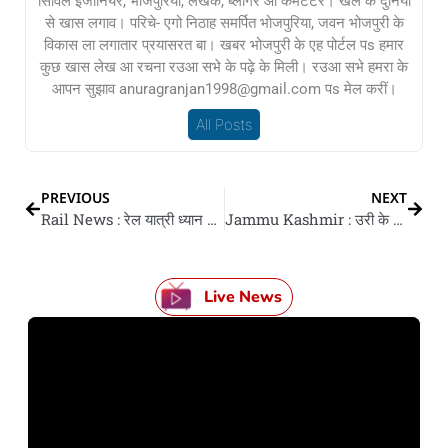
सिविल इंजीनियर, भोजपुरिया, लेखक, ब्लॉगर आ कमेंटेटर। खेल के दुनिया
से खास लगाव। परिचे- एगो निठाह समर्पित भोजपुरिया, जवन भोजपुरी के
विकास ला लगातार प्रयासरत बा। खबर भोजपुरी के एह पोर्टल पs हमार
कुछ खास लेख आ रचना रउआ सभे के पढ़े के मिली। रउआ सभे हमरा के
आपन सुझाव anuragranjan1998@gmail.com पs मेल करीं।
All Posts
PREVIOUS
NEXT
Rail News : रेल यात्री ध्यान दीं! LPG संकट के बीच IRCTC खोज लेलस नया उपाय, अब ट्रेन में बिजली से बनी खाना
Jammu Kashmir : उरी के कमलकोट में एलओसी के लगे धमाका, सेना के दूगो जवान शहीद
Live News