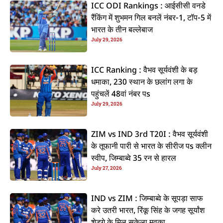
ICC ODI Rankings : आईसीसी वनडे
रैंकिंग में शुभमन गिल बनलें नंबर-1, टॉप-5 में
भारत के तीन बल्लेबाज
July 29, 2026
ICC Ranking : वैभव सूर्यवंशी के बड़
धमाका, 230 स्थान के छलांग लगा के
पहुंचलें 48वां नंबर पs
July 29, 2026
ZIM vs IND 3rd T20I : वैभव सूर्यवंशी
के तूफानी पारी से भारत के सीरीज पs क्लीन
स्वीप, जिम्बाब्वे 35 रन से हारल
July 27, 2026
IND vs ZIM : जिम्बाब्वे के सूपड़ा साफ
करे उतरी भारत, रिंकू सिंह के जगह सूर्यांश