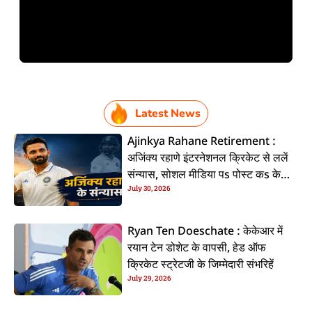
Latest News
Ajinkya Rahane Retirement :
अजिंक्य रहाणे इंटरनेशनल क्रिकेट से ललें
संन्यास, सोशल मीडिया पs पोस्ट कs के
July 30, 2026
कइलें एलान
Ryan Ten Doeschate : केकेआर में
रयान टेन डोशेट के वापसी, हेड ऑफ
क्रिकेट स्ट्रेटजी के जिम्मेदारी संभरिहें
July 29, 2026