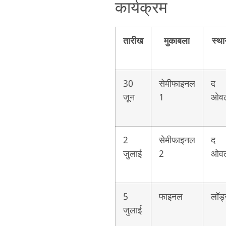
कार्यक्रम
तारीख
मुकाबला
स्था
30
सेमीफाइनल
द
जून
1
ओव
2
सेमीफाइनल
द
जुलाई
2
ओव
5
फाइनल
लॉर्ड
जुलाई