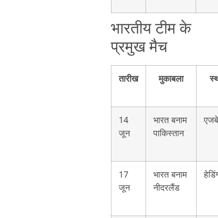
भारतीय टीम के
प्रमुख मैच
तारीख
मुकाबला
स्
14
भारत बनाम
एजब
जून
पाकिस्तान
17
भारत बनाम
हेडिंग
जून
नीदरलैंड