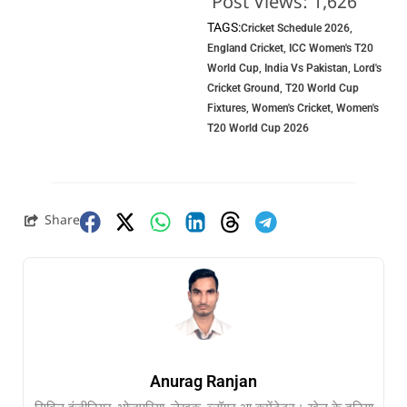
Post Views:
1,626
TAGS:
Cricket Schedule 2026
,
England Cricket
,
ICC Women's T20
World Cup
,
India Vs Pakistan
,
Lord's
Cricket Ground
,
T20 World Cup
Fixtures
,
Women's Cricket
,
Women's
T20 World Cup 2026
Share
Anurag Ranjan