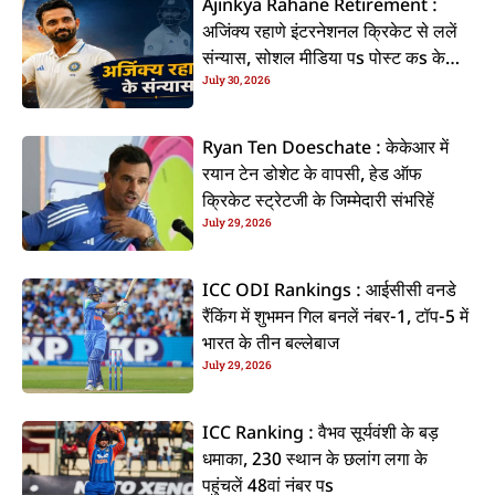
Ajinkya Rahane Retirement :
अजिंक्य रहाणे इंटरनेशनल क्रिकेट से ललें
संन्यास, सोशल मीडिया पs पोस्ट कs के
July 30, 2026
कइलें एलान
Ryan Ten Doeschate : केकेआर में
रयान टेन डोशेट के वापसी, हेड ऑफ
क्रिकेट स्ट्रेटजी के जिम्मेदारी संभरिहें
July 29, 2026
ICC ODI Rankings : आईसीसी वनडे
रैंकिंग में शुभमन गिल बनलें नंबर-1, टॉप-5 में
भारत के तीन बल्लेबाज
July 29, 2026
ICC Ranking : वैभव सूर्यवंशी के बड़
धमाका, 230 स्थान के छलांग लगा के
पहुंचलें 48वां नंबर पs