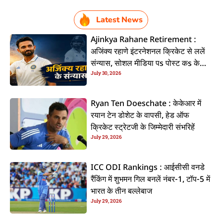
Latest News
Ajinkya Rahane Retirement :
अजिंक्य रहाणे इंटरनेशनल क्रिकेट से ललें
संन्यास, सोशल मीडिया पs पोस्ट कs के
July 30, 2026
कइलें एलान
Ryan Ten Doeschate : केकेआर में
रयान टेन डोशेट के वापसी, हेड ऑफ
क्रिकेट स्ट्रेटजी के जिम्मेदारी संभरिहें
July 29, 2026
ICC ODI Rankings : आईसीसी वनडे
रैंकिंग में शुभमन गिल बनलें नंबर-1, टॉप-5 में
भारत के तीन बल्लेबाज
July 29, 2026