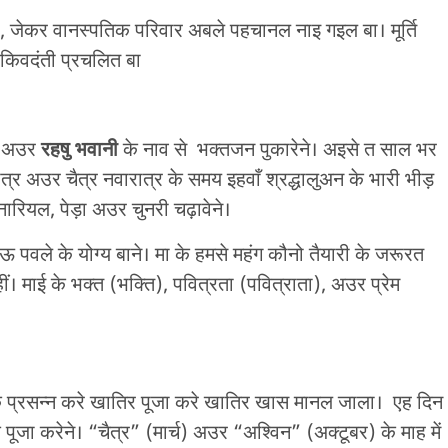
बा, जेकर वानस्पतिक परिवार अबले पहचानल नाइ गइल बा। मूर्ति
ई किवदंती प्रचलित बा
अउर
रहषु भवानी
के नाव से भक्तजन पुकारेने। अइसे त साल भर
्र अउर चैत्र नवारात्र के समय इहवाँ श्रद्धालुअन के भारी भीड़
नारियल, पेड़ा अउर चुनरी चढ़ावेने।
ऊ पवले के योग्य बाने। मा के हमसे महंग कौनो तैयारी के जरूरत
माई के भक्त (भक्ति), पवित्रता (पवित्राता), अउर प्रेम
ँ के प्रसन्न करे खातिर पूजा करे खातिर खास मानल जाला। एह दिन
 के पूजा करेने। “चैत्र” (मार्च) अउर “अश्विन” (अक्टूबर) के माह में