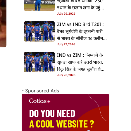
सूर्यवंशी के बड़ धमाका, 230
स्थान के छलांग लगा के पहुंचलें
July 29, 2026
48वां नंबर पs
ZIM vs IND 3rd T20I :
वैभव सूर्यवंशी के तूफानी पारी
से भारत के सीरीज पs क्लीन
July 27, 2026
स्वीप, जिम्बाब्वे 35 रन से
हारल
IND vs ZIM : जिम्बाब्वे के
सूपड़ा साफ करे उतरी भारत,
रिंकू सिंह के जगह सूर्यांश शेडगे
July 26, 2026
के मिल सकेला मवका
- Sponsored Ads-