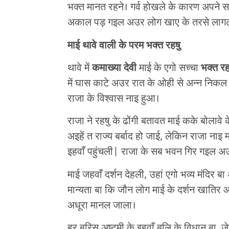
भक्त मानत रहने। गर्व होखले के कारण अपने सा
अकाल पड़ गइल अउर लोग खाए के तरसे ला
माई थावे वाली के परम भक्त रहषु
थावे में
कमाख्या देवी
माई के एगो सच्चा
भक्त रह
में घास काटे अउर रात के ओही से अन्न निकल
राजा के विश्वास नाइ हुआ।
राजा ने रहषु के ढोंगी बतावत माई कके बोलावे 
अइहें त राज्य बर्बाद हो जाई, लेकिन राजा ना
इहवाँ पहुंचली| राजा के सब भवन गिर गइल अ
माई जहवाँ दर्शन देहली, उहां एगो भव्य मंदिर 
मान्यता बा कि जौन लोग माई के दर्शन खातिर 
अधूरा मानल जाला।
हर बरिस अष्टमी के इहवाँ बलि के विधान बा, ज