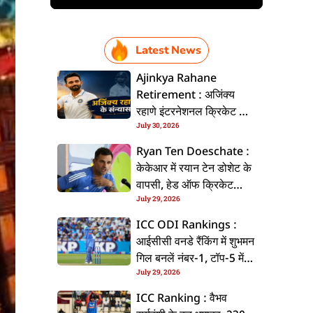
Latest News
Ajinkya Rahane
Retirement : अजिंक्य
रहाणे इंटरनेशनल क्रिकेट से
July 30, 2026
ललें संन्यास, सोशल मीडिया
पs पोस्ट कs के कइलें एलान
Ryan Ten Doeschate :
केकेआर में रयान टेन डोशेट के
वापसी, हेड ऑफ क्रिकेट
July 29, 2026
स्ट्रेटजी के जिम्मेदारी संभरिहें
ICC ODI Rankings :
आईसीसी वनडे रैंकिंग में शुभमन
गिल बनलें नंबर-1, टॉप-5 में
July 29, 2026
भारत के तीन बल्लेबाज
ICC Ranking : वैभव