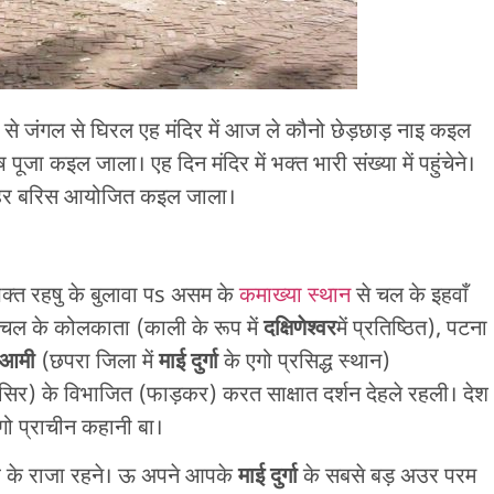
फ से जंगल से घिरल एह मंदिर में आज ले कौनो छेड़छाड़ नाइ कइल
ष पूजा कइल जाला। एह दिन मंदिर में भक्त भारी संख्या में पहुंचेने।
मेला हर बरिस आयोजित कइल जाला।
भक्त रहषु के बुलावा पs असम के
कमाख्या स्थान
से चल के इहवाँ
 चल के कोलकाता (काली के रूप में
दक्षिणेश्वर
में प्रतिष्ठित), पटना
आमी
(छपरा जिला में
माई दुर्गा
के एगो प्रसिद्ध स्थान)
सिर) के विभाजित (फाड़कर) करत साक्षात दर्शन देहले रहली। देश
गो प्राचीन कहानी बा।
ुआ के राजा रहने। ऊ अपने आपके
माई दुर्गा
के सबसे बड़ अउर परम