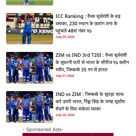
ICC Ranking : वैभव सूर्यवंशी के बड़
धमाका, 230 स्थान के छलांग लगा के
पहुंचलें 48वां नंबर पs
July 29, 2026
ZIM vs IND 3rd T20I : वैभव सूर्यवंशी
के तूफानी पारी से भारत के सीरीज पs क्लीन
स्वीप, जिम्बाब्वे 35 रन से हारल
July 27, 2026
IND vs ZIM : जिम्बाब्वे के सूपड़ा साफ
करे उतरी भारत, रिंकू सिंह के जगह सूर्यांश
शेडगे के मिल सकेला मवका
July 26, 2026
- Sponsored Ads-