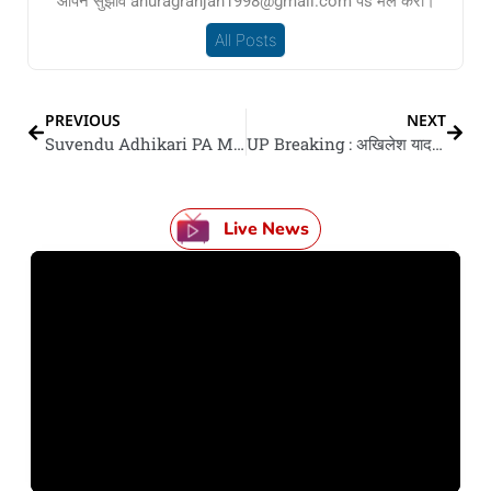
आपन सुझाव anuragranjan1998@gmail.com पs मेल करीं।
All Posts
PREVIOUS
NEXT
Suvendu Adhikari PA Murder Case : शुभेंदु अधिकारी के पीए के तीनो हत्यारा गिरफ्तार, बंगाल पुलिस पकड़लस
UP Breaking : अखिलेश यादव के भाई प्रतीक यादव के 38 बरिस के उमिर में निधन, मौत के कारण अभी तक साफ ना
Live News