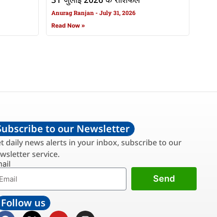
31 जुलाई 2026 के राशिफल
Anurag Ranjan
July 31, 2026
Read Now »
Subscribe to our Newsletter
t daily news alerts in your inbox, subscribe to our
wsletter service.
ail
Send
Follow us