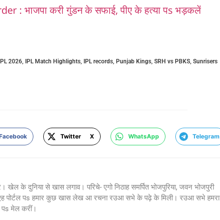
: भाजपा करी गुंडन के सफाई, पीए के हत्या पs भड़कलें
IPL 2026
,
IPL Match Highlights
,
IPL records
,
Punjab Kings
,
SRH vs PBKS
,
Sunrisers
Facebook
Twitter X
WhatsApp
Telegram
र। खेल के दुनिया से खास लगाव। परिचे- एगो निठाह समर्पित भोजपुरिया, जवन भोजपुरी
 एह पोर्टल पs हमार कुछ खास लेख आ रचना रउआ सभे के पढ़े के मिली। रउआ सभे हमरा
s मेल करीं।