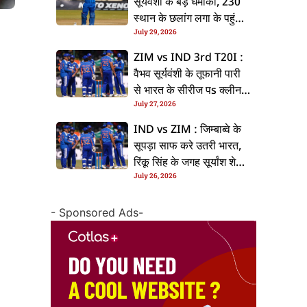
सूर्यवंशी के बड़ धमाका, 230
स्थान के छलांग लगा के पहुंचलें
July 29, 2026
48वां नंबर पs
ZIM vs IND 3rd T20I :
वैभव सूर्यवंशी के तूफानी पारी
से भारत के सीरीज पs क्लीन
July 27, 2026
स्वीप, जिम्बाब्वे 35 रन से
हारल
IND vs ZIM : जिम्बाब्वे के
सूपड़ा साफ करे उतरी भारत,
रिंकू सिंह के जगह सूर्यांश शेडगे
July 26, 2026
के मिल सकेला मवका
- Sponsored Ads-