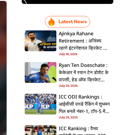
Latest News
Ajinkya Rahane
Retirement : अजिंक्य
रहाणे इंटरनेशनल क्रिकेट से
July 30, 2026
ललें संन्यास, सोशल मीडिया
पs पोस्ट कs के कइलें एलान
Ryan Ten Doeschate :
केकेआर में रयान टेन डोशेट के
वापसी, हेड ऑफ क्रिकेट
July 29, 2026
स्ट्रेटजी के जिम्मेदारी संभरिहें
ICC ODI Rankings :
आईसीसी वनडे रैंकिंग में शुभमन
गिल बनलें नंबर-1, टॉप-5 में
July 29, 2026
भारत के तीन बल्लेबाज
ICC Ranking : वैभव