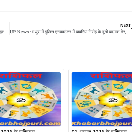
NEXT
Chandranath Rath Murder : भाजपा करी गुंडन के सफाई, पीए के हत्या पs भड़कलें सुवेंदु अधिकारी, चश्मदीद बतवलस पूरा कहानी
UP News : मथुरा में पुलिस एनकाउंटर में बावरिया गिरोह के दूगो बदमाश ढेर, 30 लाख के डकैती में रहलें सs सामिल