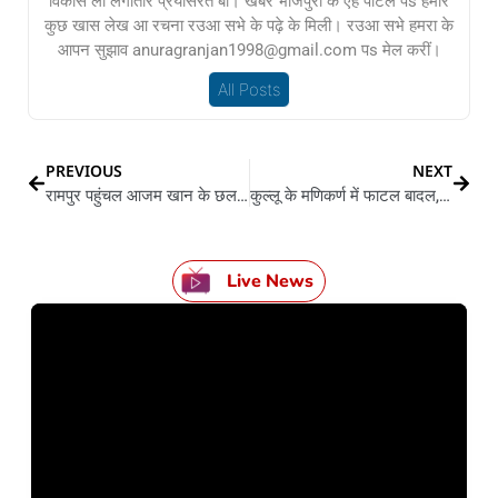
विकास ला लगातार प्रयासरत बा। खबर भोजपुरी के एह पोर्टल पs हमार
कुछ खास लेख आ रचना रउआ सभे के पढ़े के मिली। रउआ सभे हमरा के
आपन सुझाव anuragranjan1998@gmail.com पs मेल करीं।
All Posts
PREVIOUS
NEXT
रामपुर पहुंचल आजम खान के छलकल दरद, कहले – का सब केस हमनीये पs होई?
कुल्लू के मणिकर्ण में फाटल बादल, चार लोग लापता, किन्नौर में जमीन खिसकले से एनएच-5 बंद, जिला से संपर्क कटल
Live News