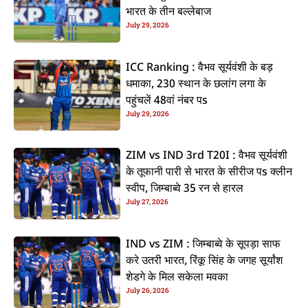
भारत के तीन बल्लेबाज
July 29, 2026
ICC Ranking : वैभव सूर्यवंशी के बड़
धमाका, 230 स्थान के छलांग लगा के
पहुंचलें 48वां नंबर पs
July 29, 2026
ZIM vs IND 3rd T20I : वैभव सूर्यवंशी
के तूफानी पारी से भारत के सीरीज पs क्लीन
स्वीप, जिम्बाब्वे 35 रन से हारल
July 27, 2026
IND vs ZIM : जिम्बाब्वे के सूपड़ा साफ
करे उतरी भारत, रिंकू सिंह के जगह सूर्यांश
शेडगे के मिल सकेला मवका
July 26, 2026