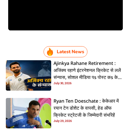
Latest News
Ajinkya Rahane Retirement :
अजिंक्य रहाणे इंटरनेशनल क्रिकेट से ललें
संन्यास, सोशल मीडिया पs पोस्ट कs के
July 30, 2026
कइलें एलान
Ryan Ten Doeschate : केकेआर में
रयान टेन डोशेट के वापसी, हेड ऑफ
क्रिकेट स्ट्रेटजी के जिम्मेदारी संभरिहें
July 29, 2026