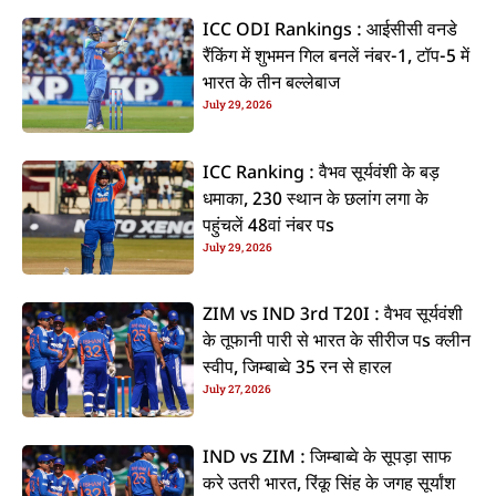
ICC ODI Rankings : आईसीसी वनडे
रैंकिंग में शुभमन गिल बनलें नंबर-1, टॉप-5 में
भारत के तीन बल्लेबाज
July 29, 2026
ICC Ranking : वैभव सूर्यवंशी के बड़
धमाका, 230 स्थान के छलांग लगा के
पहुंचलें 48वां नंबर पs
July 29, 2026
ZIM vs IND 3rd T20I : वैभव सूर्यवंशी
के तूफानी पारी से भारत के सीरीज पs क्लीन
स्वीप, जिम्बाब्वे 35 रन से हारल
July 27, 2026
IND vs ZIM : जिम्बाब्वे के सूपड़ा साफ
करे उतरी भारत, रिंकू सिंह के जगह सूर्यांश