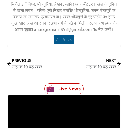
सिविल इंजीनियर, भोजपुरिया, लेखक, ब्लॉगर आ कमेंटेटर। खेल के दुनिया
से खास लगाव। परिचे- एगो निठाह समर्पित भोजपुरिया, जवन भोजपुरी के
विकास ला लगातार प्रयासरत बा। खबर भोजपुरी के एह पोर्टल पs हमार
कुछ खास लेख आ रचना रउआ सभे के पढ़े के मिली। रउआ सभे हमरा के
आपन सुझाव anuragranjan1998@gmail.com पs मेल करीं।
All Posts
PREVIOUS
NEXT
साँझ के 10 बड़ खबर
साँझ के 10 बड़ खबर
Live News