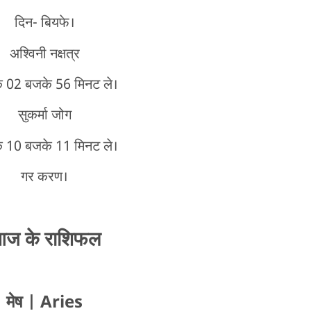
दिन- बियफे।
अश्विनी नक्षत्र
े 02 बजके 56 मिनट ले।
सुकर्मा जोग
े 10 बजके 11 मिनट ले।
गर करण।
ज के राशिफल
मेष
| Aries