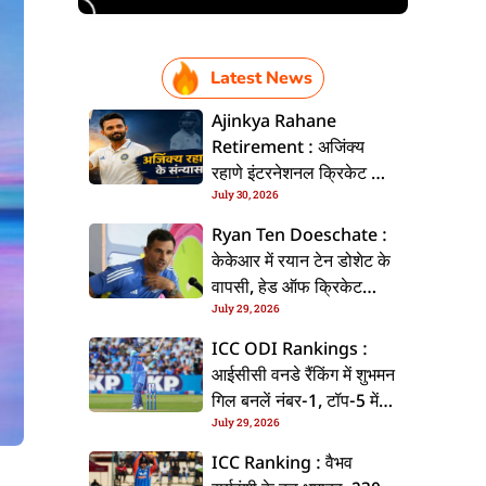
Latest News
Ajinkya Rahane
Retirement : अजिंक्य
रहाणे इंटरनेशनल क्रिकेट से
July 30, 2026
ललें संन्यास, सोशल मीडिया
पs पोस्ट कs के कइलें एलान
Ryan Ten Doeschate :
केकेआर में रयान टेन डोशेट के
वापसी, हेड ऑफ क्रिकेट
July 29, 2026
स्ट्रेटजी के जिम्मेदारी संभरिहें
ICC ODI Rankings :
आईसीसी वनडे रैंकिंग में शुभमन
गिल बनलें नंबर-1, टॉप-5 में
July 29, 2026
भारत के तीन बल्लेबाज
ICC Ranking : वैभव