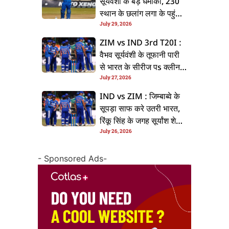
सूर्यवंशी के बड़ धमाका, 230
स्थान के छलांग लगा के पहुंचलें
July 29, 2026
48वां नंबर पs
ZIM vs IND 3rd T20I :
वैभव सूर्यवंशी के तूफानी पारी
से भारत के सीरीज पs क्लीन
July 27, 2026
स्वीप, जिम्बाब्वे 35 रन से
हारल
IND vs ZIM : जिम्बाब्वे के
सूपड़ा साफ करे उतरी भारत,
रिंकू सिंह के जगह सूर्यांश शेडगे
July 26, 2026
के मिल सकेला मवका
- Sponsored Ads-