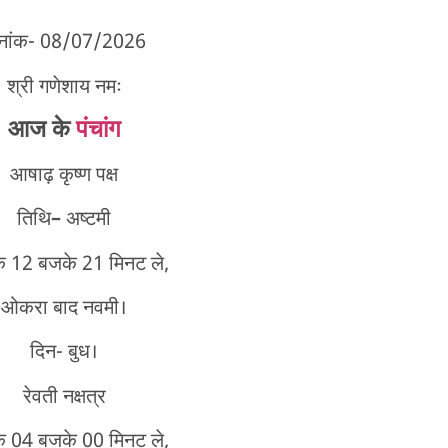
िनांक- 08/07/2026
श्री गणेशाय नमः
आज के
पंचांग
आषाढ़ कृष्ण पक्ष
तिथि
–
अष्टमी
े 12 बजके 21 मिनट ले,
ओकरा बाद नवमी।
दिन- बुध।
रेवती नक्षत्र
े 04 बजके 00 मिनट ले,