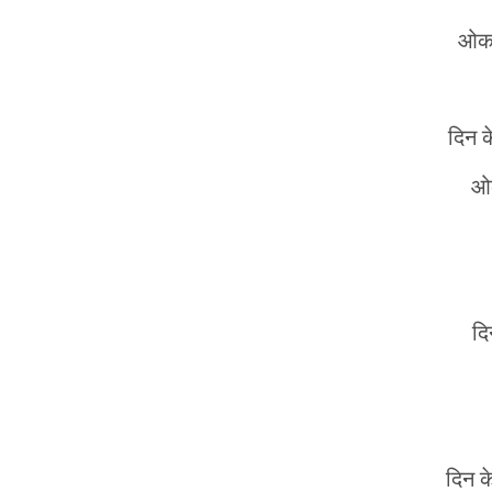
ओकरा
दिन क
ओक
दि
दिन क