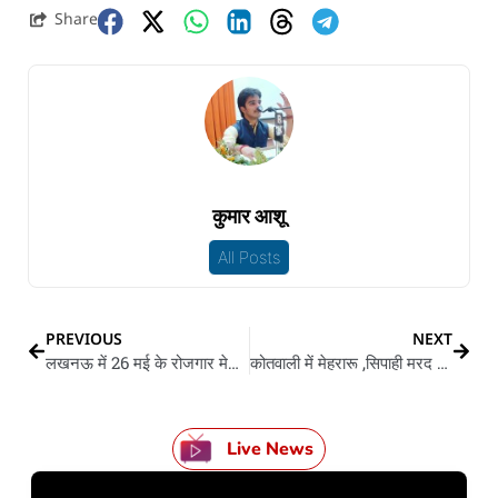
Share
कुमार आशू
All Posts
PREVIOUS
NEXT
लखनऊ में 26 मई के रोजगार मेला, आ रहल बा 30 गो कंपनी, अइसे कs सकेनी आवेदन
कोतवाली में मेहरारू ,सिपाही मरद आ सौतन के हंगामा
Live News