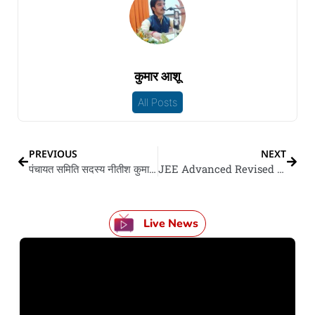
कुमार आशू
All Posts
PREVIOUS
NEXT
पंचायत समिति सदस्य नीतीश कुमार सिंह कइले आंदर में विद्यालयन के दौरा
JEE Advanced Revised Schedule: जेईई-एडवांस्ड परीक्षा अब 28 अगस्त के होई
Live News