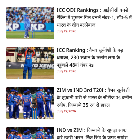
ICC ODI Rankings : आईसीसी वनडे
रैंकिंग में शुभमन गिल बनलें नंबर-1, टॉप-5 में
भारत के तीन बल्लेबाज
July 29, 2026
ICC Ranking : वैभव सूर्यवंशी के बड़
धमाका, 230 स्थान के छलांग लगा के
पहुंचलें 48वां नंबर पs
July 29, 2026
ZIM vs IND 3rd T20I : वैभव सूर्यवंशी
के तूफानी पारी से भारत के सीरीज पs क्लीन
स्वीप, जिम्बाब्वे 35 रन से हारल
July 27, 2026
IND vs ZIM : जिम्बाब्वे के सूपड़ा साफ
करे उतरी भारत, रिंकू सिंह के जगह सूर्यांश