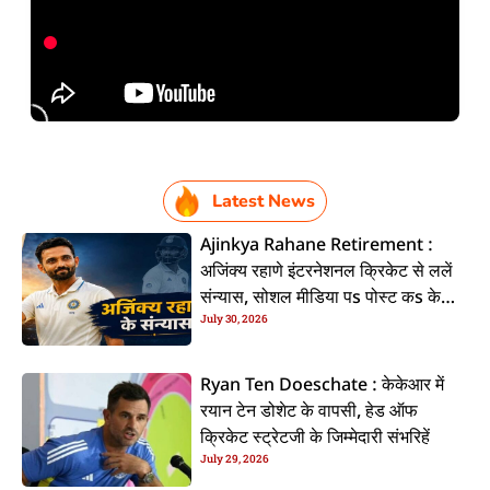
Latest News
Ajinkya Rahane Retirement :
अजिंक्य रहाणे इंटरनेशनल क्रिकेट से ललें
संन्यास, सोशल मीडिया पs पोस्ट कs के
July 30, 2026
कइलें एलान
Ryan Ten Doeschate : केकेआर में
रयान टेन डोशेट के वापसी, हेड ऑफ
क्रिकेट स्ट्रेटजी के जिम्मेदारी संभरिहें
July 29, 2026