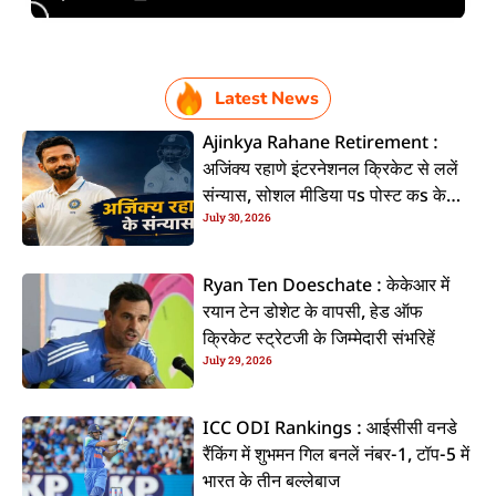
Latest News
Ajinkya Rahane Retirement :
अजिंक्य रहाणे इंटरनेशनल क्रिकेट से ललें
संन्यास, सोशल मीडिया पs पोस्ट कs के
July 30, 2026
कइलें एलान
Ryan Ten Doeschate : केकेआर में
रयान टेन डोशेट के वापसी, हेड ऑफ
क्रिकेट स्ट्रेटजी के जिम्मेदारी संभरिहें
July 29, 2026
ICC ODI Rankings : आईसीसी वनडे
रैंकिंग में शुभमन गिल बनलें नंबर-1, टॉप-5 में
भारत के तीन बल्लेबाज