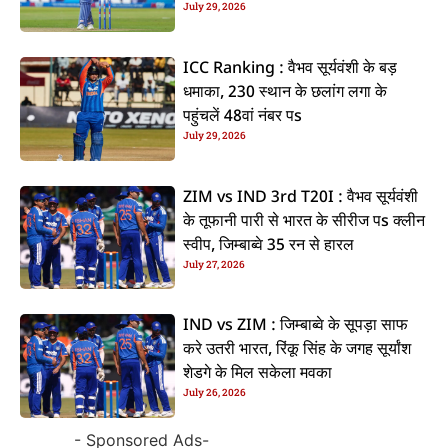
July 29, 2026
ICC Ranking : वैभव सूर्यवंशी के बड़
धमाका, 230 स्थान के छलांग लगा के
पहुंचलें 48वां नंबर पs
July 29, 2026
ZIM vs IND 3rd T20I : वैभव सूर्यवंशी
के तूफानी पारी से भारत के सीरीज पs क्लीन
स्वीप, जिम्बाब्वे 35 रन से हारल
July 27, 2026
IND vs ZIM : जिम्बाब्वे के सूपड़ा साफ
करे उतरी भारत, रिंकू सिंह के जगह सूर्यांश
शेडगे के मिल सकेला मवका
July 26, 2026
- Sponsored Ads-