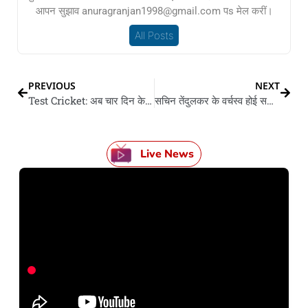
आपन सुझाव anuragranjan1998@gmail.com पs मेल करीं।
All Posts
PREVIOUS
NEXT
Test Cricket: अब चार दिन के होई टेस्ट मैच, एह नियम के कब से लागू करी ICC? भारत सहित तीन टीम रही अपवाद
सचिन तेंदुलकर के वर्चस्व होई समाप्त, जे रूट तूड़ी इs बड़ रिकॉर्ड
Live News