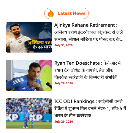
Latest News
Ajinkya Rahane Retirement :
अजिंक्य रहाणे इंटरनेशनल क्रिकेट से ललें
संन्यास, सोशल मीडिया पs पोस्ट कs के
July 30, 2026
कइलें एलान
Ryan Ten Doeschate : केकेआर में
रयान टेन डोशेट के वापसी, हेड ऑफ
क्रिकेट स्ट्रेटजी के जिम्मेदारी संभरिहें
July 29, 2026
ICC ODI Rankings : आईसीसी वनडे
रैंकिंग में शुभमन गिल बनलें नंबर-1, टॉप-5 में
भारत के तीन बल्लेबाज
July 29, 2026