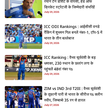
रयान टेन डोशेट के वापसी, हेड ऑफ
क्रिकेट स्ट्रेटजी के जिम्मेदारी संभरिहें
July 29, 2026
ICC ODI Rankings : आईसीसी वनडे
रैंकिंग में शुभमन गिल बनलें नंबर-1, टॉप-5 में
भारत के तीन बल्लेबाज
July 29, 2026
ICC Ranking : वैभव सूर्यवंशी के बड़
धमाका, 230 स्थान के छलांग लगा के
पहुंचलें 48वां नंबर पs
July 29, 2026
ZIM vs IND 3rd T20I : वैभव सूर्यवंशी
के तूफानी पारी से भारत के सीरीज पs क्लीन
स्वीप, जिम्बाब्वे 35 रन से हारल
July 27, 2026