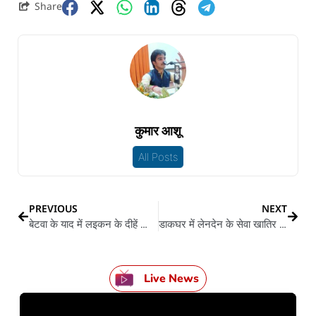
Share
कुमार आशू
All Posts
PREVIOUS
NEXT
बेटवा के याद में लइकन के दीहें निःशुल्क शिक्षा
डाकघर में लेनदेन के सेवा खातिर क्यूआर कोड भइल मान्य, ‘डाक-पे’ डिजिटल एप लांच, मिली तुरंत भुगतान
Live News