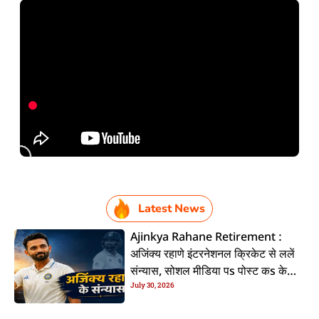
Latest News
Ajinkya Rahane Retirement :
अजिंक्य रहाणे इंटरनेशनल क्रिकेट से ललें
संन्यास, सोशल मीडिया पs पोस्ट कs के
July 30, 2026
कइलें एलान