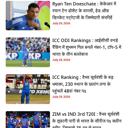
Ryan Ten Doeschate : केकेआर में
रयान टेन डोशेट के वापसी, हेड ऑफ
क्रिकेट स्ट्रेटजी के जिम्मेदारी संभरिहें
July 29, 2026
ICC ODI Rankings : आईसीसी वनडे
रैंकिंग में शुभमन गिल बनलें नंबर-1, टॉप-5 में
भारत के तीन बल्लेबाज
July 29, 2026
ICC Ranking : वैभव सूर्यवंशी के बड़
धमाका, 230 स्थान के छलांग लगा के
पहुंचलें 48वां नंबर पs
July 29, 2026
ZIM vs IND 3rd T20I : वैभव सूर्यवंशी
के तूफानी पारी से भारत के सीरीज पs क्लीन