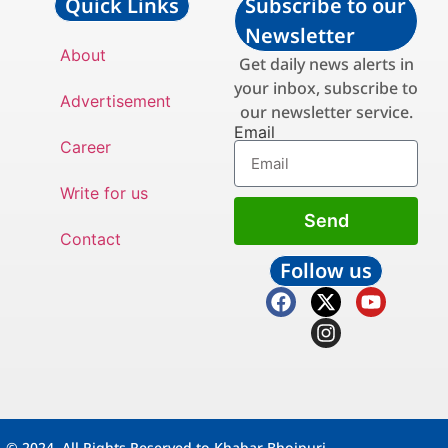
Quick Links
Subscribe to our
Newsletter
About
Get daily news alerts in
your inbox, subscribe to
Advertisement
our newsletter service.
Email
Career
Write for us
Send
Contact
Follow us
© 2024. All Rights Reserved to Khabar Bhojpuri.