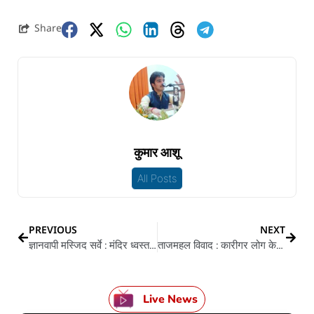
Share
कुमार आशू
All Posts
PREVIOUS
NEXT
ज्ञानवापी मस्जिद सर्वे : मंदिर ध्वस्त भइल, खजाना लुटा गईल लेकिन शिवलिंग के हिलावल ना जा सकल
ताजमहल विवाद : कारीगर लोग के वंशज के खुलासा, का बा ताजमहल के 20 कमरा के राज
Live News