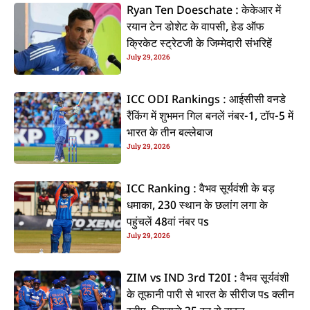
Ryan Ten Doeschate : केकेआर में
रयान टेन डोशेट के वापसी, हेड ऑफ
क्रिकेट स्ट्रेटजी के जिम्मेदारी संभरिहें
July 29, 2026
ICC ODI Rankings : आईसीसी वनडे
रैंकिंग में शुभमन गिल बनलें नंबर-1, टॉप-5 में
भारत के तीन बल्लेबाज
July 29, 2026
ICC Ranking : वैभव सूर्यवंशी के बड़
धमाका, 230 स्थान के छलांग लगा के
पहुंचलें 48वां नंबर पs
July 29, 2026
ZIM vs IND 3rd T20I : वैभव सूर्यवंशी
के तूफानी पारी से भारत के सीरीज पs क्लीन