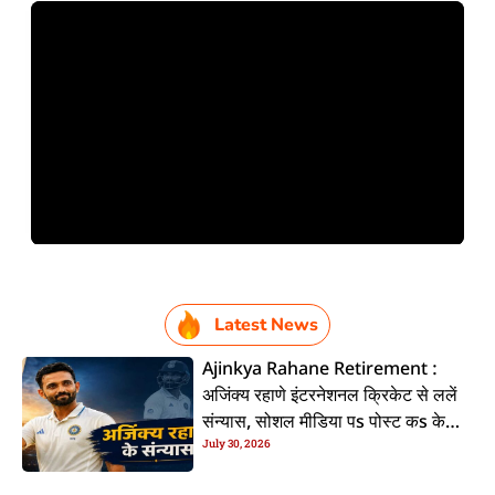
Latest News
Ajinkya Rahane Retirement :
अजिंक्य रहाणे इंटरनेशनल क्रिकेट से ललें
संन्यास, सोशल मीडिया पs पोस्ट कs के
July 30, 2026
कइलें एलान