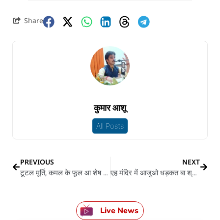
Share
कुमार आशू
All Posts
PREVIOUS
NEXT
टूटल मूर्ति, कमल के फूल आ शेष नाग; ज्ञानवापी मस्जिद में कोर्ट कमिश्नर का देखले
एह मंदिर में आजुओ धड़कत बा श्री कृष्ण के दिल
Live News