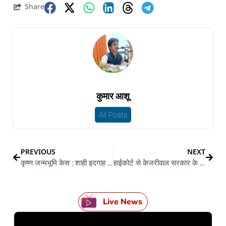
Share
कुमार आशू
All Posts
PREVIOUS
NEXT
कृष्ण जन्मभूमि केस : शाही इदगाह मस्जिद के खिलाफ मुकदमा दर्ज करावे खातिर मथुरा कोर्ट के मंजूरी
हाईकोर्ट से केजरीवाल सरकार के बड़ झटका, डोर-टू-डोर राशन योजना रद्द
Live News