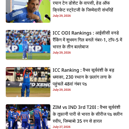
रयान टेन डोशेट के वापसी, हेड ऑफ
क्रिकेट स्ट्रेटजी के जिम्मेदारी संभरिहें
July 29, 2026
ICC ODI Rankings : आईसीसी वनडे
रैंकिंग में शुभमन गिल बनलें नंबर-1, टॉप-5 में
भारत के तीन बल्लेबाज
July 29, 2026
ICC Ranking : वैभव सूर्यवंशी के बड़
धमाका, 230 स्थान के छलांग लगा के
पहुंचलें 48वां नंबर पs
July 29, 2026
ZIM vs IND 3rd T20I : वैभव सूर्यवंशी
के तूफानी पारी से भारत के सीरीज पs क्लीन
स्वीप, जिम्बाब्वे 35 रन से हारल
July 27, 2026