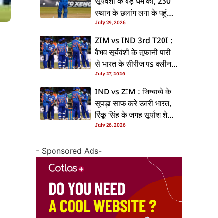
सूर्यवंशी के बड़ धमाका, 230
स्थान के छलांग लगा के पहुंचलें
July 29, 2026
48वां नंबर पs
ZIM vs IND 3rd T20I :
वैभव सूर्यवंशी के तूफानी पारी
से भारत के सीरीज पs क्लीन
July 27, 2026
स्वीप, जिम्बाब्वे 35 रन से
हारल
IND vs ZIM : जिम्बाब्वे के
सूपड़ा साफ करे उतरी भारत,
रिंकू सिंह के जगह सूर्यांश शेडगे
July 26, 2026
के मिल सकेला मवका
- Sponsored Ads-