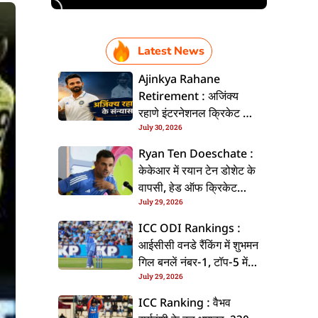
Latest News
Ajinkya Rahane
Retirement : अजिंक्य
रहाणे इंटरनेशनल क्रिकेट से
July 30, 2026
ललें संन्यास, सोशल मीडिया
पs पोस्ट कs के कइलें एलान
Ryan Ten Doeschate :
केकेआर में रयान टेन डोशेट के
वापसी, हेड ऑफ क्रिकेट
July 29, 2026
स्ट्रेटजी के जिम्मेदारी संभरिहें
ICC ODI Rankings :
आईसीसी वनडे रैंकिंग में शुभमन
गिल बनलें नंबर-1, टॉप-5 में
July 29, 2026
भारत के तीन बल्लेबाज
ICC Ranking : वैभव