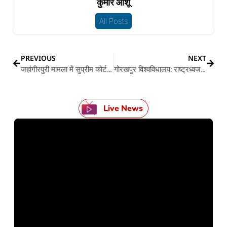
कुमार आशू
All Posts
PREVIOUS
NEXT
जहांगीरपुरी मामला में सुप्रीम कोर्ट में सुनवाई आजु
गोरखपुर विश्वविधालय: राष्ट्रध्वज विवाद में IGRS पs जांच अधिकारी कइले झूठ रिपोर्ट दर्ज, फाटल तिरंगा फहरत रहला पs दर्ज करावल गइल रहे शिकायत
Live News