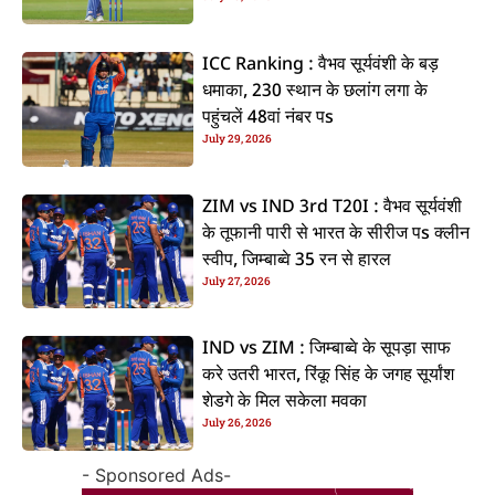
ICC Ranking : वैभव सूर्यवंशी के बड़
धमाका, 230 स्थान के छलांग लगा के
पहुंचलें 48वां नंबर पs
July 29, 2026
ZIM vs IND 3rd T20I : वैभव सूर्यवंशी
के तूफानी पारी से भारत के सीरीज पs क्लीन
स्वीप, जिम्बाब्वे 35 रन से हारल
July 27, 2026
IND vs ZIM : जिम्बाब्वे के सूपड़ा साफ
करे उतरी भारत, रिंकू सिंह के जगह सूर्यांश
शेडगे के मिल सकेला मवका
July 26, 2026
- Sponsored Ads-