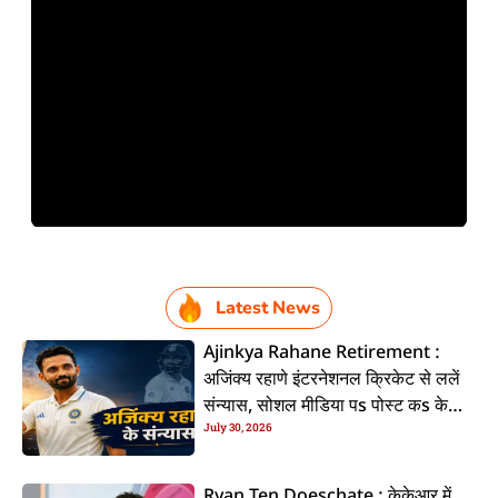
Latest News
Ajinkya Rahane Retirement :
अजिंक्य रहाणे इंटरनेशनल क्रिकेट से ललें
संन्यास, सोशल मीडिया पs पोस्ट कs के
July 30, 2026
कइलें एलान
Ryan Ten Doeschate : केकेआर में