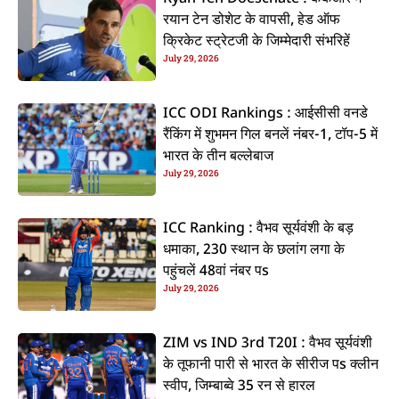
रयान टेन डोशेट के वापसी, हेड ऑफ
क्रिकेट स्ट्रेटजी के जिम्मेदारी संभरिहें
July 29, 2026
ICC ODI Rankings : आईसीसी वनडे
रैंकिंग में शुभमन गिल बनलें नंबर-1, टॉप-5 में
भारत के तीन बल्लेबाज
July 29, 2026
ICC Ranking : वैभव सूर्यवंशी के बड़
धमाका, 230 स्थान के छलांग लगा के
पहुंचलें 48वां नंबर पs
July 29, 2026
ZIM vs IND 3rd T20I : वैभव सूर्यवंशी
के तूफानी पारी से भारत के सीरीज पs क्लीन
स्वीप, जिम्बाब्वे 35 रन से हारल