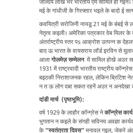
जल्दिये लाख भर भारतीय एमें सामिल हो गइनें
मई के गांधीजी के गिरफ्तार भइले के बादो ई सत
कवयित्री सरोजिनी नायडू 21 मई के बंबई से 
नेतृत्व कइली। अमेरिका पत्रकार वेब मिलर क
अंतर्राष्ट्रीय स्तर पs आक्रोश उत्पन्न क दे
बाद ऊ भारत के वायसराय लॉर्ड इरविन से मुलाक
आला
गोलमेज़ सम्मेलन
में सामिल होखे अउर स
1931 में राष्ट्रवादी भारतीय राष्ट्रीय कॉन्ग्रे
बइठकी निराशाजनक रहल, लेकिन ब्रिटिश नेता 
न त ऊ लोग दबा सकत रहनें अउर न अनदेखा 
दांडी मार्च
(
पृष्ठभूमि):
वर्ष 1929 के लाहौर कॉन्ग्रेस ने
कॉन्ग्रेस कार्
भुगतान न कइले के संगही सविनय अवज्ञा कार
के
“
स्वतंत्रता दिवस”
मनावल गइल, जेकरे अंत