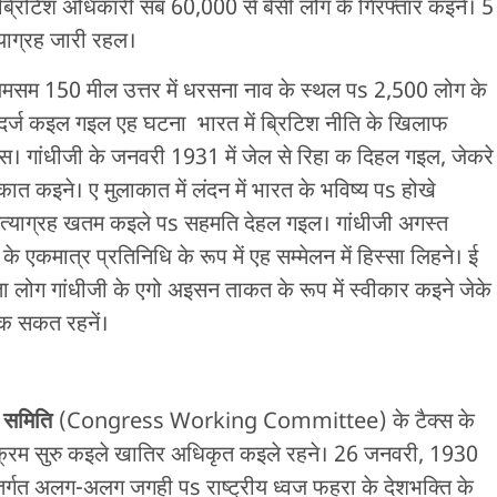
। ब्रिटिश अधिकारी सब 60,000 से बेसी लोग के गिरफ्तार कइने। 5
्याग्रह जारी रहल।
लमसम 150 मील उत्तर में धरसना नाव के स्थल पs 2,500 लोग के
े दर्ज कइल गइल एह घटना भारत में ब्रिटिश नीति के खिलाफ
हलस। गांधीजी के जनवरी 1931 में जेल से रिहा क दिहल गइल, जेकरे
ात कइने। ए मुलाकात में लंदन में भारत के भविष्य पs होखे
त्याग्रह खतम कइले पs सहमति देहल गइल। गांधीजी अगस्त
स के एकमात्र प्रतिनिधि के रूप में एह सम्मेलन में हिस्सा लिहने। ई
लोग गांधीजी के एगो अइसन ताकत के रूप में स्वीकार कइने जेके
क सकत रहनें।
य समिति
(Congress Working Committee) के टैक्स के
्यक्रम सुरु कइले खातिर अधिकृत कइले रहने। 26 जनवरी, 1930
र्गत अलग-अलग जगही पs राष्ट्रीय ध्वज फहरा के देशभक्ति के