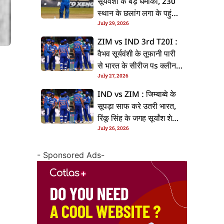
सूर्यवंशी के बड़ धमाका, 230
स्थान के छलांग लगा के पहुंचलें
July 29, 2026
48वां नंबर पs
ZIM vs IND 3rd T20I :
वैभव सूर्यवंशी के तूफानी पारी
से भारत के सीरीज पs क्लीन
July 27, 2026
स्वीप, जिम्बाब्वे 35 रन से
हारल
IND vs ZIM : जिम्बाब्वे के
सूपड़ा साफ करे उतरी भारत,
रिंकू सिंह के जगह सूर्यांश शेडगे
July 26, 2026
के मिल सकेला मवका
- Sponsored Ads-