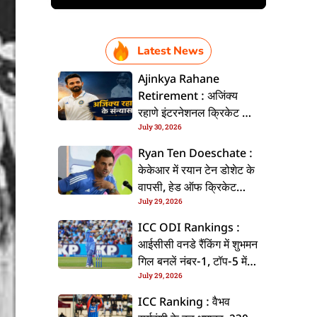
Latest News
Ajinkya Rahane
Retirement : अजिंक्य
रहाणे इंटरनेशनल क्रिकेट से
July 30, 2026
ललें संन्यास, सोशल मीडिया
पs पोस्ट कs के कइलें एलान
Ryan Ten Doeschate :
केकेआर में रयान टेन डोशेट के
वापसी, हेड ऑफ क्रिकेट
July 29, 2026
स्ट्रेटजी के जिम्मेदारी संभरिहें
ICC ODI Rankings :
आईसीसी वनडे रैंकिंग में शुभमन
गिल बनलें नंबर-1, टॉप-5 में
July 29, 2026
भारत के तीन बल्लेबाज
ICC Ranking : वैभव