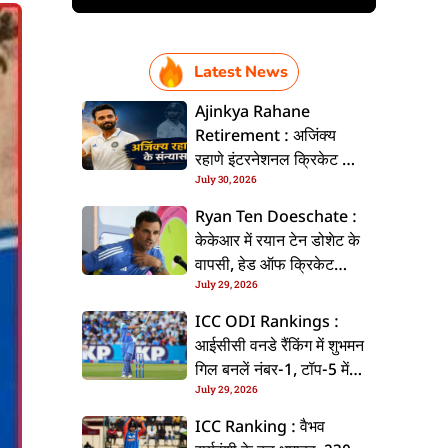
Latest News
Ajinkya Rahane
Retirement : अजिंक्य
रहाणे इंटरनेशनल क्रिकेट से
July 30, 2026
ललें संन्यास, सोशल मीडिया
पs पोस्ट कs के कइलें एलान
Ryan Ten Doeschate :
केकेआर में रयान टेन डोशेट के
वापसी, हेड ऑफ क्रिकेट
July 29, 2026
स्ट्रेटजी के जिम्मेदारी संभरिहें
ICC ODI Rankings :
आईसीसी वनडे रैंकिंग में शुभमन
गिल बनलें नंबर-1, टॉप-5 में
July 29, 2026
भारत के तीन बल्लेबाज
ICC Ranking : वैभव