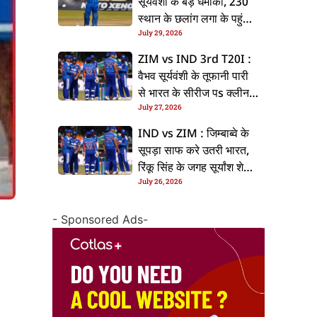
सूर्यवंशी के बड़ धमाका, 230
स्थान के छलांग लगा के पहुंचलें
July 29, 2026
48वां नंबर पs
ZIM vs IND 3rd T20I :
वैभव सूर्यवंशी के तूफानी पारी
से भारत के सीरीज पs क्लीन
July 27, 2026
स्वीप, जिम्बाब्वे 35 रन से
हारल
IND vs ZIM : जिम्बाब्वे के
सूपड़ा साफ करे उतरी भारत,
रिंकू सिंह के जगह सूर्यांश शेडगे
July 26, 2026
के मिल सकेला मवका
- Sponsored Ads-