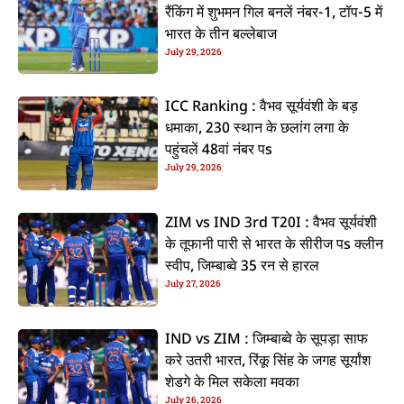
रैंकिंग में शुभमन गिल बनलें नंबर-1, टॉप-5 में
भारत के तीन बल्लेबाज
July 29, 2026
ICC Ranking : वैभव सूर्यवंशी के बड़
धमाका, 230 स्थान के छलांग लगा के
पहुंचलें 48वां नंबर पs
July 29, 2026
ZIM vs IND 3rd T20I : वैभव सूर्यवंशी
के तूफानी पारी से भारत के सीरीज पs क्लीन
स्वीप, जिम्बाब्वे 35 रन से हारल
July 27, 2026
IND vs ZIM : जिम्बाब्वे के सूपड़ा साफ
करे उतरी भारत, रिंकू सिंह के जगह सूर्यांश
शेडगे के मिल सकेला मवका
July 26, 2026