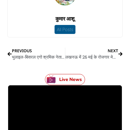
कुमार आशू
All Posts
PREVIOUS
NEXT
भुलाइल-बिसरल एगो श्रमिक नेता रामदेव सिंह के त्याग, तपस्या
लखनऊ में 26 मई के रोजगार मेला, आ रहल बा 30 गो कंपनी, अइसे कs सकेनी आवेदन
Live News