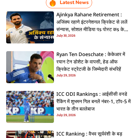
Latest News
Ajinkya Rahane Retirement :
अजिंक्य रहाणे इंटरनेशनल क्रिकेट से ललें
संन्यास, सोशल मीडिया पs पोस्ट कs के
July 30, 2026
कइलें एलान
Ryan Ten Doeschate : केकेआर में
रयान टेन डोशेट के वापसी, हेड ऑफ
क्रिकेट स्ट्रेटजी के जिम्मेदारी संभरिहें
July 29, 2026
ICC ODI Rankings : आईसीसी वनडे
रैंकिंग में शुभमन गिल बनलें नंबर-1, टॉप-5 में
भारत के तीन बल्लेबाज
July 29, 2026
ICC Ranking : वैभव सूर्यवंशी के बड़