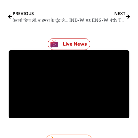
PREVIOUS
NEXT
केतनो छिपा लीं, उ हमरा के ढूंढ लेता…’,SRH के मालकिन Kavya Maran IPL मैचन के लेके बड़ खुलासा कइली
IND-W vs ENG-W 4th T20: भारत ने चउथा टी20 में इंग्लैंड के छव विकेट से हरवलस, सीरीज में 3-1 के अजेय बढ़त बनवलस
Live News