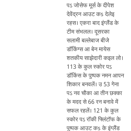
पऽ जोसेफ मूर्स के दीपेश
देवेंद्रन आउट कs देलेइ
रहस। एकरा बाद इंग्लैंड के
टीम संभलल। दूसरका
सलामी बल्लेबाज बीजे
डॉकिंग्स आ बेन मायेस
शतकीय साझेदारी कइल लो।
113 के कुल स्कोर पऽ
डॉकिंस के पुष्पक नमन आपन
शिकार बनवलें। उ 53 गेना
पऽ नव चौका आ तीन छक्का
के मदद से 66 रन बनावे में
सफल रहलें। 121 के कुल
स्कोर पऽ रॉकी फ्लिंटॉफ के
पुष्पक आउट कs के इंग्लैंड