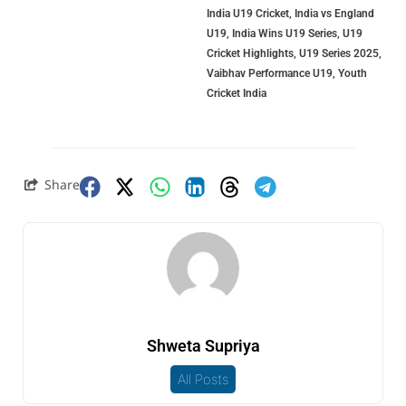
India U19 Cricket
,
India vs England
U19
,
India Wins U19 Series
,
U19
Cricket Highlights
,
U19 Series 2025
,
Vaibhav Performance U19
,
Youth
Cricket India
Share
Shweta Supriya
All Posts