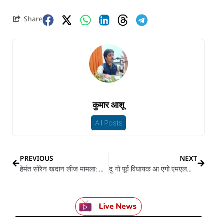
Share
कुमार आशू
All Posts
PREVIOUS
NEXT
हेमंत सोरेन खदान लीज मामला: हाईकोर्ट रांची डीसी के इज्जत उतरलस, कहलस- जे खुदे अभियुक्‍त, ऊ कइसे दाखिल कइलस रिपोर्ट
दु गो पूर्व व‍िधायक आ एगो एमएलसी समेत सात बदमाश माफिया घोषित, कुख्यात राजन तिवारी पs कसल शिकंजा
Live News