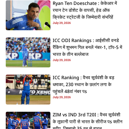
Ryan Ten Doeschate : केकेआर में
रयान टेन डोशेट के वापसी, हेड ऑफ
क्रिकेट स्ट्रेटजी के जिम्मेदारी संभरिहें
July 29, 2026
ICC ODI Rankings : आईसीसी वनडे
रैंकिंग में शुभमन गिल बनलें नंबर-1, टॉप-5 में
भारत के तीन बल्लेबाज
July 29, 2026
ICC Ranking : वैभव सूर्यवंशी के बड़
धमाका, 230 स्थान के छलांग लगा के
पहुंचलें 48वां नंबर पs
July 29, 2026
ZIM vs IND 3rd T20I : वैभव सूर्यवंशी
के तूफानी पारी से भारत के सीरीज पs क्लीन
स्वीप, जिम्बाब्वे 35 रन से हारल