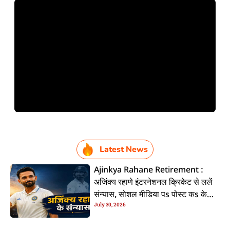
Latest News
Ajinkya Rahane Retirement :
अजिंक्य रहाणे इंटरनेशनल क्रिकेट से ललें
संन्यास, सोशल मीडिया पs पोस्ट कs के
July 30, 2026
कइलें एलान