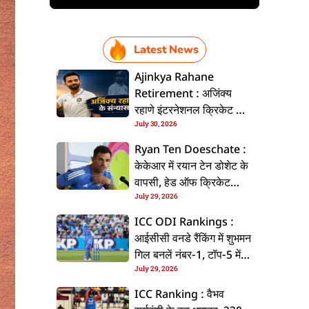
Latest News
Ajinkya Rahane
Retirement : अजिंक्य
रहाणे इंटरनेशनल क्रिकेट से
July 30, 2026
ललें संन्यास, सोशल मीडिया
पs पोस्ट कs के कइलें एलान
Ryan Ten Doeschate :
केकेआर में रयान टेन डोशेट के
वापसी, हेड ऑफ क्रिकेट
July 29, 2026
स्ट्रेटजी के जिम्मेदारी संभरिहें
ICC ODI Rankings :
आईसीसी वनडे रैंकिंग में शुभमन
गिल बनलें नंबर-1, टॉप-5 में
July 29, 2026
भारत के तीन बल्लेबाज
ICC Ranking : वैभव