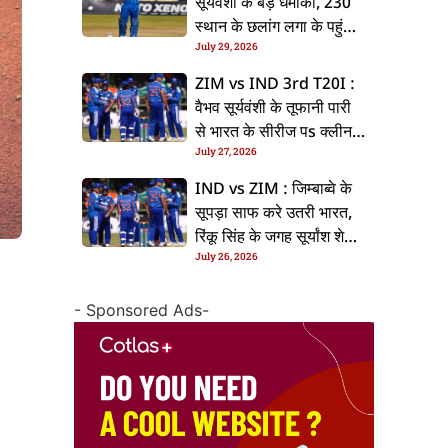
सूर्यवंशी के बड़ धमाका, 230
स्थान के छलांग लगा के पहुंचलें
July 29, 2026
48वां नंबर पs
ZIM vs IND 3rd T20I :
वैभव सूर्यवंशी के तूफानी पारी
से भारत के सीरीज पs क्लीन
July 27, 2026
स्वीप, जिम्बाब्वे 35 रन से
हारल
IND vs ZIM : जिम्बाब्वे के
सूपड़ा साफ करे उतरी भारत,
रिंकू सिंह के जगह सूर्यांश शेडगे
July 26, 2026
के मिल सकेला मवका
- Sponsored Ads-