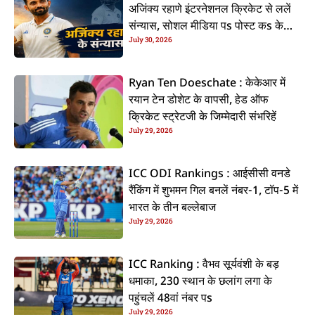
अजिंक्य रहाणे इंटरनेशनल क्रिकेट से ललें
संन्यास, सोशल मीडिया पs पोस्ट कs के
July 30, 2026
कइलें एलान
Ryan Ten Doeschate : केकेआर में
रयान टेन डोशेट के वापसी, हेड ऑफ
क्रिकेट स्ट्रेटजी के जिम्मेदारी संभरिहें
July 29, 2026
ICC ODI Rankings : आईसीसी वनडे
रैंकिंग में शुभमन गिल बनलें नंबर-1, टॉप-5 में
भारत के तीन बल्लेबाज
July 29, 2026
ICC Ranking : वैभव सूर्यवंशी के बड़
धमाका, 230 स्थान के छलांग लगा के
पहुंचलें 48वां नंबर पs
July 29, 2026