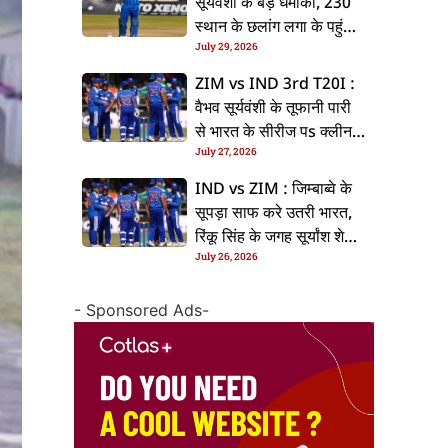
सूर्यवंशी के बड़ धमाका, 230
स्थान के छलांग लगा के पहुंचलें
July 29, 2026
48वां नंबर पs
ZIM vs IND 3rd T20I :
वैभव सूर्यवंशी के तूफानी पारी
से भारत के सीरीज पs क्लीन
July 27, 2026
स्वीप, जिम्बाब्वे 35 रन से
हारल
IND vs ZIM : जिम्बाब्वे के
सूपड़ा साफ करे उतरी भारत,
रिंकू सिंह के जगह सूर्यांश शेडगे
July 26, 2026
के मिल सकेला मवका
- Sponsored Ads-