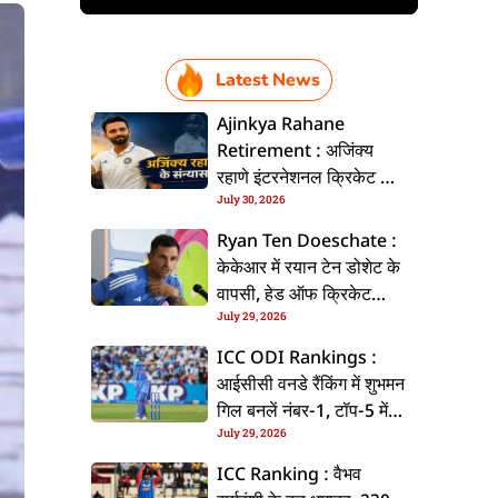
Latest News
Ajinkya Rahane
Retirement : अजिंक्य
रहाणे इंटरनेशनल क्रिकेट से
July 30, 2026
ललें संन्यास, सोशल मीडिया
पs पोस्ट कs के कइलें एलान
Ryan Ten Doeschate :
केकेआर में रयान टेन डोशेट के
वापसी, हेड ऑफ क्रिकेट
July 29, 2026
स्ट्रेटजी के जिम्मेदारी संभरिहें
ICC ODI Rankings :
आईसीसी वनडे रैंकिंग में शुभमन
गिल बनलें नंबर-1, टॉप-5 में
July 29, 2026
भारत के तीन बल्लेबाज
ICC Ranking : वैभव