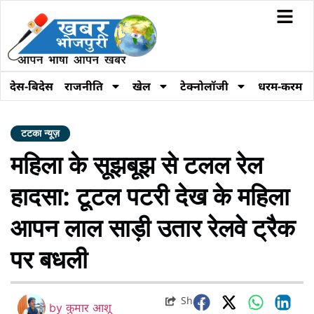
देस-बिदेस
राजनीति
खेल
टेक्नोलॉजी
धरम-करम
टटका न्यूज़
महिला के सूझबूझ से टलल रेल
हादसा: टूटल पटरी देख के महिला
आपन लाल साड़ी उतार रेलवे ट्रैक
पर बधली
Share
by
कुमार आशू