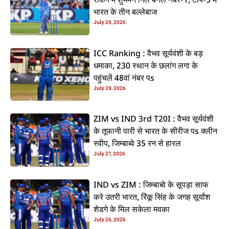
रैंकिंग में शुभमन गिल बनलें नंबर-1, टॉप-5 में
भारत के तीन बल्लेबाज
July 29, 2026
ICC Ranking : वैभव सूर्यवंशी के बड़
धमाका, 230 स्थान के छलांग लगा के
पहुंचलें 48वां नंबर पs
July 29, 2026
ZIM vs IND 3rd T20I : वैभव सूर्यवंशी
के तूफानी पारी से भारत के सीरीज पs क्लीन
स्वीप, जिम्बाब्वे 35 रन से हारल
July 27, 2026
IND vs ZIM : जिम्बाब्वे के सूपड़ा साफ
करे उतरी भारत, रिंकू सिंह के जगह सूर्यांश
शेडगे के मिल सकेला मवका
July 26, 2026