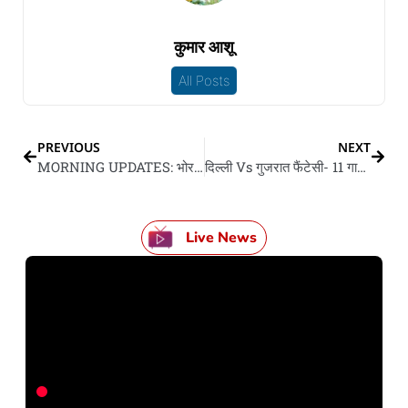
कुमार आशू
All Posts
PREVIOUS
NEXT
MORNING UPDATES: भोर के 10 गो बड़ खबर
दिल्ली Vs गुजरात फैंटेसी- 11 गाइड: हार्दिक के कप्तान अउर पंत के उप-कप्तान बनाके हो सकत बाने मालामाल
Live News