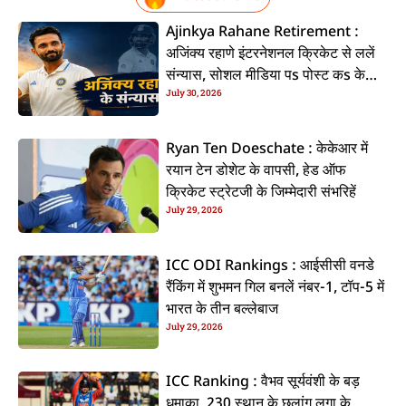
Ajinkya Rahane Retirement :
अजिंक्य रहाणे इंटरनेशनल क्रिकेट से ललें
संन्यास, सोशल मीडिया पs पोस्ट कs के
July 30, 2026
कइलें एलान
Ryan Ten Doeschate : केकेआर में
रयान टेन डोशेट के वापसी, हेड ऑफ
क्रिकेट स्ट्रेटजी के जिम्मेदारी संभरिहें
July 29, 2026
ICC ODI Rankings : आईसीसी वनडे
रैंकिंग में शुभमन गिल बनलें नंबर-1, टॉप-5 में
भारत के तीन बल्लेबाज
July 29, 2026
ICC Ranking : वैभव सूर्यवंशी के बड़
धमाका, 230 स्थान के छलांग लगा के