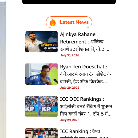
Latest News
Ajinkya Rahane
Retirement : अजिंक्य
रहाणे इंटरनेशनल क्रिकेट से
July 30, 2026
ललें संन्यास, सोशल मीडिया
पs पोस्ट कs के कइलें एलान
Ryan Ten Doeschate :
केकेआर में रयान टेन डोशेट के
वापसी, हेड ऑफ क्रिकेट
July 29, 2026
स्ट्रेटजी के जिम्मेदारी संभरिहें
ICC ODI Rankings :
आईसीसी वनडे रैंकिंग में शुभमन
गिल बनलें नंबर-1, टॉप-5 में
July 29, 2026
भारत के तीन बल्लेबाज
ICC Ranking : वैभव