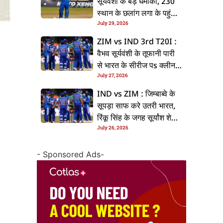
सूर्यवंशी के बड़ धमाका, 230
स्थान के छलांग लगा के पहुंचलें
July 29, 2026
48वां नंबर पs
ZIM vs IND 3rd T20I :
वैभव सूर्यवंशी के तूफानी पारी
से भारत के सीरीज पs क्लीन
July 27, 2026
स्वीप, जिम्बाब्वे 35 रन से
हारल
IND vs ZIM : जिम्बाब्वे के
सूपड़ा साफ करे उतरी भारत,
रिंकू सिंह के जगह सूर्यांश शेडगे
July 26, 2026
के मिल सकेला मवका
- Sponsored Ads-