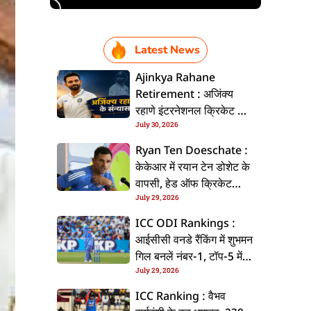
Latest News
Ajinkya Rahane
Retirement : अजिंक्य
रहाणे इंटरनेशनल क्रिकेट से
July 30, 2026
ललें संन्यास, सोशल मीडिया
पs पोस्ट कs के कइलें एलान
Ryan Ten Doeschate :
केकेआर में रयान टेन डोशेट के
वापसी, हेड ऑफ क्रिकेट
July 29, 2026
स्ट्रेटजी के जिम्मेदारी संभरिहें
ICC ODI Rankings :
आईसीसी वनडे रैंकिंग में शुभमन
गिल बनलें नंबर-1, टॉप-5 में
July 29, 2026
भारत के तीन बल्लेबाज
ICC Ranking : वैभव