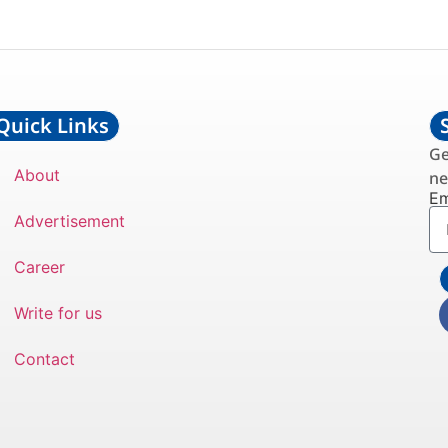
Quick Links
Ge
About
ne
Em
Advertisement
Career
Write for us
Contact