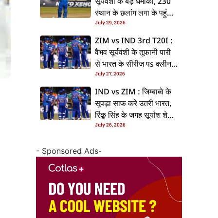
सूर्यवंशी के बड़ धमाका, 230
स्थान के छलांग लगा के पहुंचलें
July 29, 2026
48वां नंबर पs
ZIM vs IND 3rd T20I :
वैभव सूर्यवंशी के तूफानी पारी
से भारत के सीरीज पs क्लीन
July 27, 2026
स्वीप, जिम्बाब्वे 35 रन से
हारल
IND vs ZIM : जिम्बाब्वे के
सूपड़ा साफ करे उतरी भारत,
रिंकू सिंह के जगह सूर्यांश शेडगे
July 26, 2026
के मिल सकेला मवका
- Sponsored Ads-