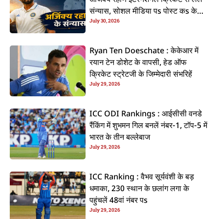
संन्यास, सोशल मीडिया पs पोस्ट कs के
July 30, 2026
कइलें एलान
Ryan Ten Doeschate : केकेआर में
रयान टेन डोशेट के वापसी, हेड ऑफ
क्रिकेट स्ट्रेटजी के जिम्मेदारी संभरिहें
July 29, 2026
ICC ODI Rankings : आईसीसी वनडे
रैंकिंग में शुभमन गिल बनलें नंबर-1, टॉप-5 में
भारत के तीन बल्लेबाज
July 29, 2026
ICC Ranking : वैभव सूर्यवंशी के बड़
धमाका, 230 स्थान के छलांग लगा के
पहुंचलें 48वां नंबर पs
July 29, 2026