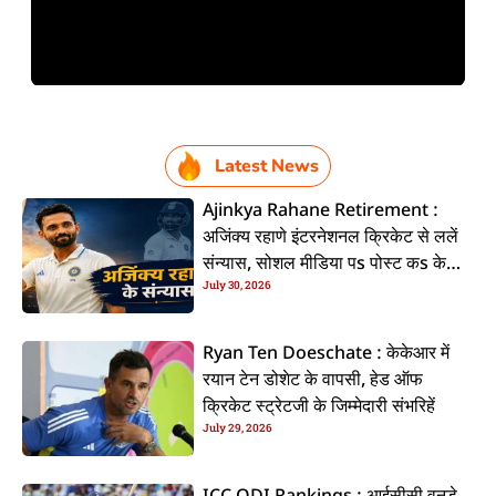
Latest News
Ajinkya Rahane Retirement :
अजिंक्य रहाणे इंटरनेशनल क्रिकेट से ललें
संन्यास, सोशल मीडिया पs पोस्ट कs के
July 30, 2026
कइलें एलान
Ryan Ten Doeschate : केकेआर में
रयान टेन डोशेट के वापसी, हेड ऑफ
क्रिकेट स्ट्रेटजी के जिम्मेदारी संभरिहें
July 29, 2026