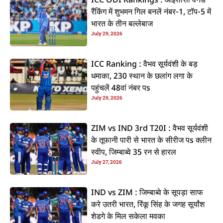
ICC ODI Rankings : आईसीसी वनडे
रैंकिंग में शुभमन गिल बनलें नंबर-1, टॉप-5 में
भारत के तीन बल्लेबाज
July 29, 2026
ICC Ranking : वैभव सूर्यवंशी के बड़
धमाका, 230 स्थान के छलांग लगा के
पहुंचलें 48वां नंबर पs
July 29, 2026
ZIM vs IND 3rd T20I : वैभव सूर्यवंशी
के तूफानी पारी से भारत के सीरीज पs क्लीन
स्वीप, जिम्बाब्वे 35 रन से हारल
July 27, 2026
IND vs ZIM : जिम्बाब्वे के सूपड़ा साफ
करे उतरी भारत, रिंकू सिंह के जगह सूर्यांश
शेडगे के मिल सकेला मवका