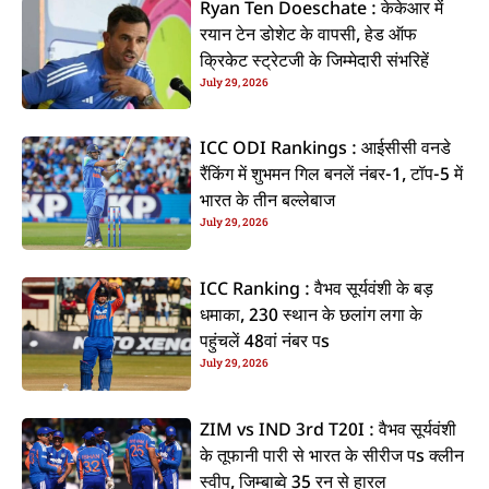
Ryan Ten Doeschate : केकेआर में
रयान टेन डोशेट के वापसी, हेड ऑफ
क्रिकेट स्ट्रेटजी के जिम्मेदारी संभरिहें
July 29, 2026
ICC ODI Rankings : आईसीसी वनडे
रैंकिंग में शुभमन गिल बनलें नंबर-1, टॉप-5 में
भारत के तीन बल्लेबाज
July 29, 2026
ICC Ranking : वैभव सूर्यवंशी के बड़
धमाका, 230 स्थान के छलांग लगा के
पहुंचलें 48वां नंबर पs
July 29, 2026
ZIM vs IND 3rd T20I : वैभव सूर्यवंशी
के तूफानी पारी से भारत के सीरीज पs क्लीन
स्वीप, जिम्बाब्वे 35 रन से हारल