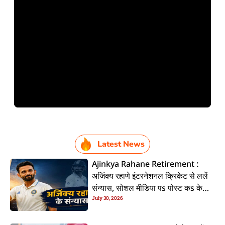
Latest News
Ajinkya Rahane Retirement :
अजिंक्य रहाणे इंटरनेशनल क्रिकेट से ललें
संन्यास, सोशल मीडिया पs पोस्ट कs के
July 30, 2026
कइलें एलान