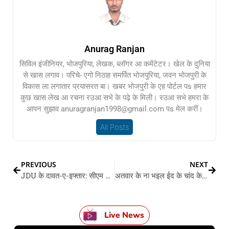
Anurag Ranjan
सिविल इंजीनियर, भोजपुरिया, लेखक, ब्लॉगर आ कमेंटेटर। खेल के दुनिया
से खास लगाव। परिचे- एगो निठाह समर्पित भोजपुरिया, जवन भोजपुरी के
विकास ला लगातार प्रयासरत बा। खबर भोजपुरी के एह पोर्टल पs हमार
कुछ खास लेख आ रचना रउआ सभे के पढ़े के मिली। रउआ सभे हमरा के
आपन सुझाव anuragranjan1998@gmail.com पs मेल करीं।
All Posts
PREVIOUS
NEXT
JDU के दावत-ए-इफ्तार: सीएम नीतीश पहुंचले, लालू के दुनो बेटा एक संगे सामिल भइल लो
अतवार के ना भइल ईद के चांद के दीदार, आज आखिरी रोजा, बिहान समूचा देश में मनावल जाई ईद
Live News