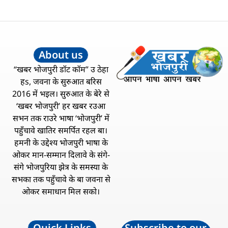
About us
“खबर भोजपुरी डॉट कॉम” उ ठेहा
हs, जवना के सुरुआत बरिस
2016 में भइल। सुरुआत के बेरे से
‘खबर भोजपुरी’ हर खबर रउआ
सभन तक राउरे भाषा ‘भोजपुरी’ में
पहुँचावे खातिर समर्पित रहल बा।
हमनी के उद्देश्य भोजपुरी भाषा के
ओकर मान-सम्मान दिलावे के संगे-
संगे भोजपुरिया झेत्र के समस्या के
सभका तक पहुँचावे के बा जवना से
ओकर समाधान मिल सको।
Quick Links
Subscribe to our