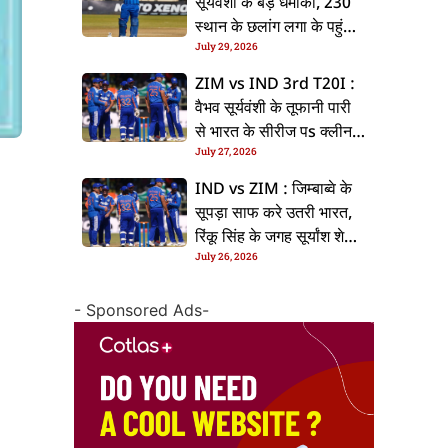
सूर्यवंशी के बड़ धमाका, 230
स्थान के छलांग लगा के पहुंचलें
July 29, 2026
48वां नंबर पs
ZIM vs IND 3rd T20I :
वैभव सूर्यवंशी के तूफानी पारी
से भारत के सीरीज पs क्लीन
July 27, 2026
स्वीप, जिम्बाब्वे 35 रन से
हारल
IND vs ZIM : जिम्बाब्वे के
सूपड़ा साफ करे उतरी भारत,
रिंकू सिंह के जगह सूर्यांश शेडगे
July 26, 2026
के मिल सकेला मवका
- Sponsored Ads-