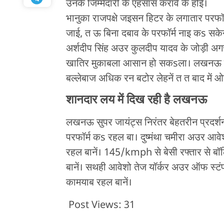
उनके जिम्मेदारी के एहसास करावे के होई।
भानुका राजपक्षे जइसन हिटर के लगातार परफॉर
जाई, त ऊ बिना दबाव के परफॉर्म नाइ कs सकेन
अर्शदीप सिंह अउर कुलदीप यादव के जोड़ी अगर
खातिर मुकाबला आसान हो सकsला। लखनऊ के लग
बल्लेबाज अधिक रन बटोर लेहनें त त बाद में 
शानदार लय में दिख रही है लखनऊ
लखनऊ सुपर जायंट्स निरंतर बेहतरीन प्रदर्
परफॉर्म कs रहल बा। दुष्मंथा चमीरा अउर आवे
रहल बानें। 145/kmph से बेसी रफ्तार से 
बानें। सथही आवेशो तेज यॉर्कर अउर ऑफ स्टंप
कामयाब रहल बानें।
Post Views:
31