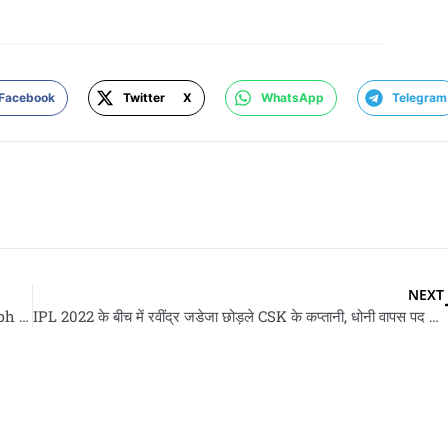
Facebook
Twitter X
WhatsApp
Telegram
NEXT
भारत के मिलल नया स्पीड स्टार: उमरान के 91% गेंद के रफ्तार 140/kmph पार
IPL 2022 के बीच में रवींद्र जडेजा छोड़ले CSK के कप्तानी, धोनी वापस पद पs लवटले