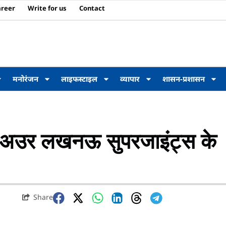
areer
Write for us
Contact
मनोरंजन
लाइफस्टाइल
व्यापार
शासन-प्रशासन
स अउर लखनऊ सुपरजाइंट्स के
Share