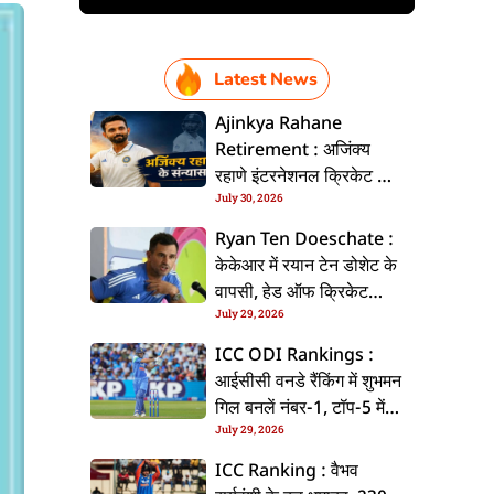
Latest News
Ajinkya Rahane
Retirement : अजिंक्य
रहाणे इंटरनेशनल क्रिकेट से
July 30, 2026
ललें संन्यास, सोशल मीडिया
पs पोस्ट कs के कइलें एलान
Ryan Ten Doeschate :
केकेआर में रयान टेन डोशेट के
वापसी, हेड ऑफ क्रिकेट
July 29, 2026
स्ट्रेटजी के जिम्मेदारी संभरिहें
ICC ODI Rankings :
आईसीसी वनडे रैंकिंग में शुभमन
गिल बनलें नंबर-1, टॉप-5 में
July 29, 2026
भारत के तीन बल्लेबाज
ICC Ranking : वैभव