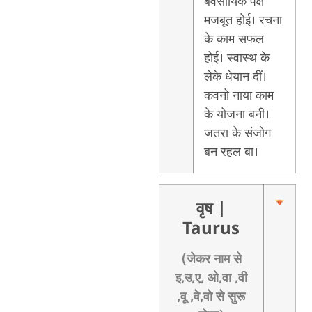
बेवसायिक पक्ष
मजबूत होई। रचना
के काम सफल
होई। स्वास्थ के
लेके धेयान दीं।
कवनो नाया काम
के योजना बनी।
जतरा के संजोग
बन रहल बा।
वृष
|
Taurus
(जेकर नाम से
इ,उ,ए, ओ,वा ,वी
,वू ,वे,वो से सुरू