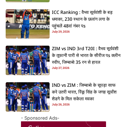
ICC Ranking : वैभव सूर्यवंशी के बड़
धमाका, 230 स्थान के छलांग लगा के
पहुंचलें 48वां नंबर पs
July 29, 2026
ZIM vs IND 3rd T20I : वैभव सूर्यवंशी
के तूफानी पारी से भारत के सीरीज पs क्लीन
स्वीप, जिम्बाब्वे 35 रन से हारल
July 27, 2026
IND vs ZIM : जिम्बाब्वे के सूपड़ा साफ
करे उतरी भारत, रिंकू सिंह के जगह सूर्यांश
शेडगे के मिल सकेला मवका
July 26, 2026
- Sponsored Ads-