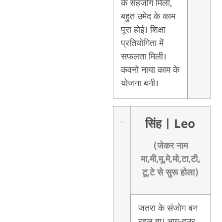
के सहजोग मिली,
बहुत उमेद के काम
पूरा होई। शिक्षा
प्रतियोगिता में
सफलता मिली।
कवनो नाया काम के
योजना बनी।
सिंह
| Leo
(जेकर नाम
मा,मी,मू,मे,मो,टा,टी,
टू,टे से सुरू होला)
जतरा के संजोग बन
रहल बा। भाग-दउर