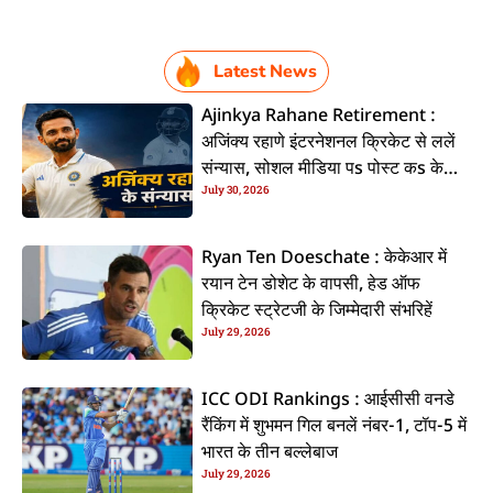
Latest News
Ajinkya Rahane Retirement :
अजिंक्य रहाणे इंटरनेशनल क्रिकेट से ललें
संन्यास, सोशल मीडिया पs पोस्ट कs के
July 30, 2026
कइलें एलान
Ryan Ten Doeschate : केकेआर में
रयान टेन डोशेट के वापसी, हेड ऑफ
क्रिकेट स्ट्रेटजी के जिम्मेदारी संभरिहें
July 29, 2026
ICC ODI Rankings : आईसीसी वनडे
रैंकिंग में शुभमन गिल बनलें नंबर-1, टॉप-5 में
भारत के तीन बल्लेबाज
July 29, 2026