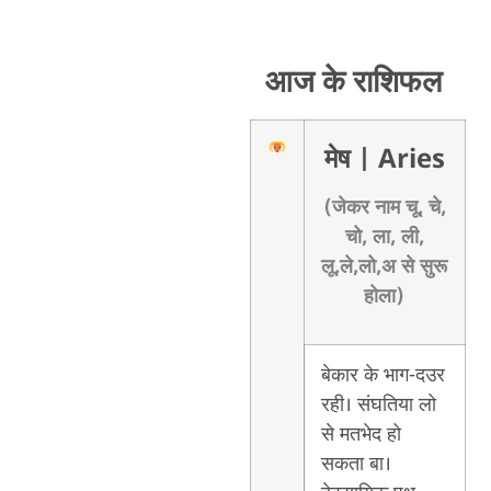
आज के राशिफल
मेष
| Aries
(जेकर नाम चू, चे,
चो, ला, ली,
लू,ले,लो,अ से सुरू
होला)
बेकार के भाग-दउर
रही। संघतिया लो
से मतभेद हो
सकता बा।