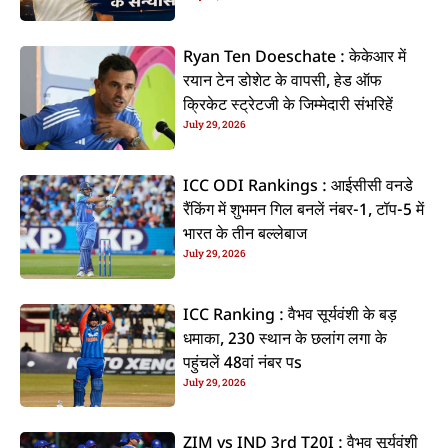
कइलें एलान
Ryan Ten Doeschate : केकेआर में
रयान टेन डोशेट के वापसी, हेड ऑफ
क्रिकेट स्ट्रेटजी के जिम्मेदारी संभरिहें
July 29, 2026
ICC ODI Rankings : आईसीसी वनडे
रैंकिंग में शुभमन गिल बनलें नंबर-1, टॉप-5 में
भारत के तीन बल्लेबाज
July 29, 2026
ICC Ranking : वैभव सूर्यवंशी के बड़
धमाका, 230 स्थान के छलांग लगा के
पहुंचलें 48वां नंबर पs
July 29, 2026
ZIM vs IND 3rd T20I : वैभव सूर्यवंशी