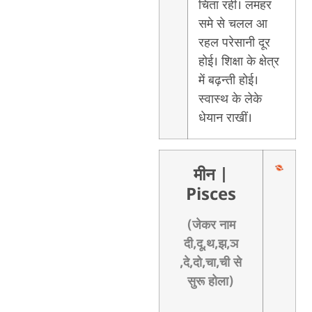
चिंता रही। लमहर
समे से चलल आ
रहल परेसानी दूर
होई। शिक्षा के क्षेत्र
में बढ़न्ती होई।
स्वास्थ के लेके
धेयान राखीं।
मीन
|
Pisces
(जेकर नाम
दी,दू,थ,झ,ञ
,दे,दो,चा,ची से
सुरू होला)