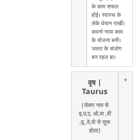
के काम सफल
होई। स्वास्थ के
लेके धेयान राखीं।
कवनो नाया काम
के योजना बनी।
जतरा के संजोग
बन रहल बा।
वृष
|
Taurus
(जेकर नाम से
इ,उ,ए, ओ,वा ,वी
,वू ,वे,वो से सुरू
होला)