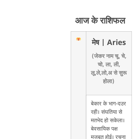
आज के राशिफल
मेष
| Aries
(जेकर नाम चू, चे,
चो, ला, ली,
लू,ले,लो,अ से सुरू
होला)
बेकार के भाग-दउर
रही। संघतिया से
मतभेद हो सकेला।
बेवसायिक पक्ष
मजबूत होई। रचना