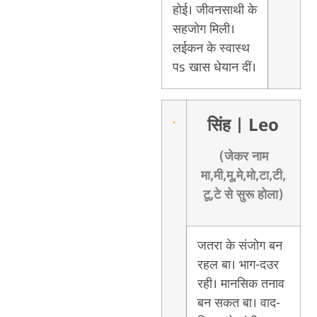
होई। जीवनसाथी के
सहजोग मिली।
लईकन के स्वास्थ
पs खास धेयान दीं।
सिंह
| Leo
(जेकर नाम
मा,मी,मू,मे,मो,टा,टी,
टू,टे से सुरू होला)
जतरा के संजोग बन
रहल बा। भाग-दउर
रही। मानसिक तनाव
बन सकत बा। वाद-