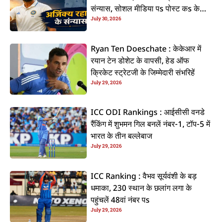
संन्यास, सोशल मीडिया पs पोस्ट कs के
July 30, 2026
कइलें एलान
Ryan Ten Doeschate : केकेआर में
रयान टेन डोशेट के वापसी, हेड ऑफ
क्रिकेट स्ट्रेटजी के जिम्मेदारी संभरिहें
July 29, 2026
ICC ODI Rankings : आईसीसी वनडे
रैंकिंग में शुभमन गिल बनलें नंबर-1, टॉप-5 में
भारत के तीन बल्लेबाज
July 29, 2026
ICC Ranking : वैभव सूर्यवंशी के बड़
धमाका, 230 स्थान के छलांग लगा के
पहुंचलें 48वां नंबर पs
July 29, 2026