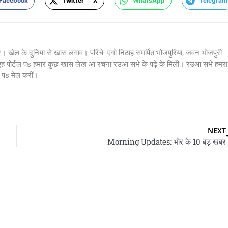
Facebook
Twitter X
WhatsApp
Telegram
र। खेल के दुनिया से खास लगाव। परिचे- एगो निठाह समर्पित भोजपुरिया, जवन भोजपुरी
 एह पोर्टल पs हमार कुछ खास लेख आ रचना रउआ सभे के पढ़े के मिली। रउआ सभे हमरा
s मेल करीं।
NEXT
Morning Updates: भोर के 10 बड़ खबर