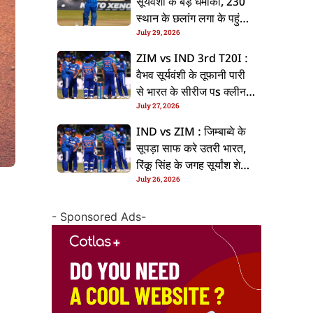
सूर्यवंशी के बड़ धमाका, 230
स्थान के छलांग लगा के पहुंचलें
July 29, 2026
48वां नंबर पs
ZIM vs IND 3rd T20I :
वैभव सूर्यवंशी के तूफानी पारी
से भारत के सीरीज पs क्लीन
July 27, 2026
स्वीप, जिम्बाब्वे 35 रन से
हारल
IND vs ZIM : जिम्बाब्वे के
सूपड़ा साफ करे उतरी भारत,
रिंकू सिंह के जगह सूर्यांश शेडगे
July 26, 2026
के मिल सकेला मवका
- Sponsored Ads-