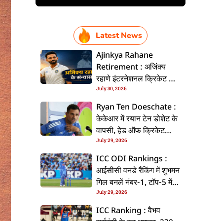
Latest News
Ajinkya Rahane
Retirement : अजिंक्य
रहाणे इंटरनेशनल क्रिकेट से
July 30, 2026
ललें संन्यास, सोशल मीडिया
पs पोस्ट कs के कइलें एलान
Ryan Ten Doeschate :
केकेआर में रयान टेन डोशेट के
वापसी, हेड ऑफ क्रिकेट
July 29, 2026
स्ट्रेटजी के जिम्मेदारी संभरिहें
ICC ODI Rankings :
आईसीसी वनडे रैंकिंग में शुभमन
गिल बनलें नंबर-1, टॉप-5 में
July 29, 2026
भारत के तीन बल्लेबाज
ICC Ranking : वैभव