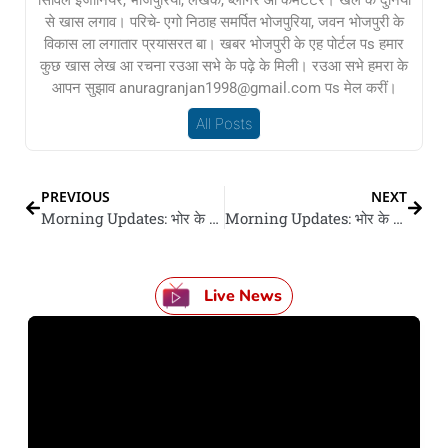
सिविल इंजीनियर, भोजपुरिया, लेखक, ब्लॉगर आ कमेंटेटर। खेल के दुनिया
से खास लगाव। परिचे- एगो निठाह समर्पित भोजपुरिया, जवन भोजपुरी के
विकास ला लगातार प्रयासरत बा। खबर भोजपुरी के एह पोर्टल पs हमार
कुछ खास लेख आ रचना रउआ सभे के पढ़े के मिली। रउआ सभे हमरा के
आपन सुझाव anuragranjan1998@gmail.com पs मेल करीं।
All Posts
PREVIOUS
NEXT
Morning Updates: भोर के 10 बड़ खबर
Morning Updates: भोर के 10 बड़ खबर
Live News