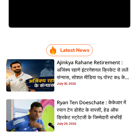
Latest News
Ajinkya Rahane Retirement :
अजिंक्य रहाणे इंटरनेशनल क्रिकेट से ललें
संन्यास, सोशल मीडिया पs पोस्ट कs के
July 30, 2026
कइलें एलान
Ryan Ten Doeschate : केकेआर में
रयान टेन डोशेट के वापसी, हेड ऑफ
क्रिकेट स्ट्रेटजी के जिम्मेदारी संभरिहें
July 29, 2026