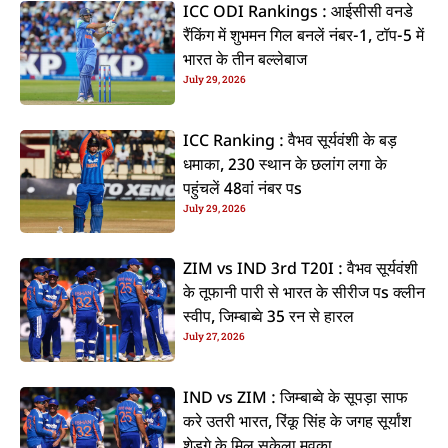
ICC ODI Rankings : आईसीसी वनडे
रैंकिंग में शुभमन गिल बनलें नंबर-1, टॉप-5 में
भारत के तीन बल्लेबाज
July 29, 2026
ICC Ranking : वैभव सूर्यवंशी के बड़
धमाका, 230 स्थान के छलांग लगा के
पहुंचलें 48वां नंबर पs
July 29, 2026
ZIM vs IND 3rd T20I : वैभव सूर्यवंशी
के तूफानी पारी से भारत के सीरीज पs क्लीन
स्वीप, जिम्बाब्वे 35 रन से हारल
July 27, 2026
IND vs ZIM : जिम्बाब्वे के सूपड़ा साफ
करे उतरी भारत, रिंकू सिंह के जगह सूर्यांश
शेडगे के मिल सकेला मवका