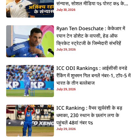
संन्यास, सोशल मीडिया पs पोस्ट कs के
July 30, 2026
कइलें एलान
Ryan Ten Doeschate : केकेआर में
रयान टेन डोशेट के वापसी, हेड ऑफ
क्रिकेट स्ट्रेटजी के जिम्मेदारी संभरिहें
July 29, 2026
ICC ODI Rankings : आईसीसी वनडे
रैंकिंग में शुभमन गिल बनलें नंबर-1, टॉप-5 में
भारत के तीन बल्लेबाज
July 29, 2026
ICC Ranking : वैभव सूर्यवंशी के बड़
धमाका, 230 स्थान के छलांग लगा के
पहुंचलें 48वां नंबर पs
July 29, 2026