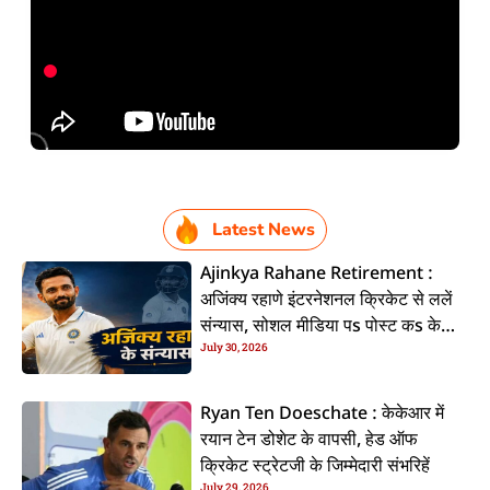
Latest News
Ajinkya Rahane Retirement :
अजिंक्य रहाणे इंटरनेशनल क्रिकेट से ललें
संन्यास, सोशल मीडिया पs पोस्ट कs के
July 30, 2026
कइलें एलान
Ryan Ten Doeschate : केकेआर में
रयान टेन डोशेट के वापसी, हेड ऑफ
क्रिकेट स्ट्रेटजी के जिम्मेदारी संभरिहें
July 29, 2026