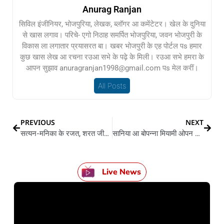
Anurag Ranjan
सिविल इंजीनियर, भोजपुरिया, लेखक, ब्लॉगर आ कमेंटेटर। खेल के दुनिया
से खास लगाव। परिचे- एगो निठाह समर्पित भोजपुरिया, जवन भोजपुरी के
विकास ला लगातार प्रयासरत बा। खबर भोजपुरी के एह पोर्टल पs हमार
कुछ खास लेख आ रचना रउआ सभे के पढ़े के मिली। रउआ सभे हमरा के
आपन सुझाव anuragranjan1998@gmail.com पs मेल करीं।
All Posts
PREVIOUS
NEXT
सत्यन-मनिका के रजत, शरत जीतले कांस्य
सानिया आ बोपन्ना मियामी ओपन से बाहर
Live News