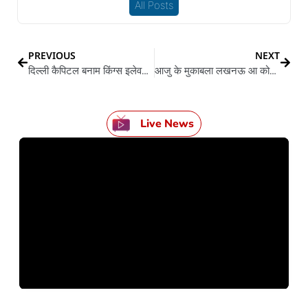
All Posts
PREVIOUS
NEXT
दिल्ली कैपिटल बनाम किंग्स इलेवन पंजाब के बीचे आजु होई टक्कर
आजु के मुकाबला लखनऊ आ कोलकाता के बीच:अगर LSG जीत गइल त अंक तालिका के टॉप 2 में जगह बनावे के मौका बा
Live News