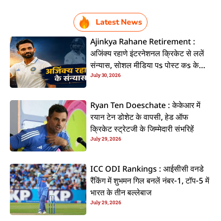
Latest News
Ajinkya Rahane Retirement :
अजिंक्य रहाणे इंटरनेशनल क्रिकेट से ललें
संन्यास, सोशल मीडिया पs पोस्ट कs के
July 30, 2026
कइलें एलान
Ryan Ten Doeschate : केकेआर में
रयान टेन डोशेट के वापसी, हेड ऑफ
क्रिकेट स्ट्रेटजी के जिम्मेदारी संभरिहें
July 29, 2026
ICC ODI Rankings : आईसीसी वनडे
रैंकिंग में शुभमन गिल बनलें नंबर-1, टॉप-5 में
भारत के तीन बल्लेबाज
July 29, 2026