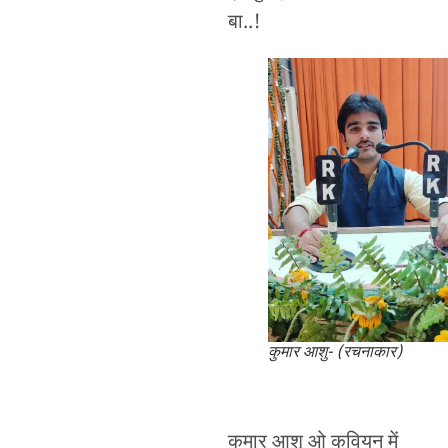
बा..!
कुमार आशु- (रचनाकार)
कुमार आशू ओ कवियन में