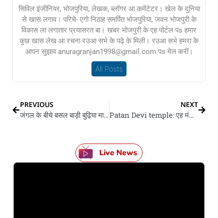
सिविल इंजीनियर, भोजपुरिया, लेखक, ब्लॉगर आ कमेंटेटर। खेल के दुनिया
से खास लगाव। परिचे- एगो निठाह समर्पित भोजपुरिया, जवन भोजपुरी के
विकास ला लगातार प्रयासरत बा। खबर भोजपुरी के एह पोर्टल पs हमार
कुछ खास लेख आ रचना रउआ सभे के पढ़े के मिली। रउआ सभे हमरा के
आपन सुझाव anuragranjan1998@gmail.com पs मेल करीं।
All Posts
PREVIOUS
NEXT
जंगल के बीचे बसल बाड़ी बुढ़िया माई, जानीं एह मन्दिर के पूरा इतिहास
Patan Devi temple: एह मंद‍िर के वजह से मिलल बा पटना शहर के एकर नाव
Live News