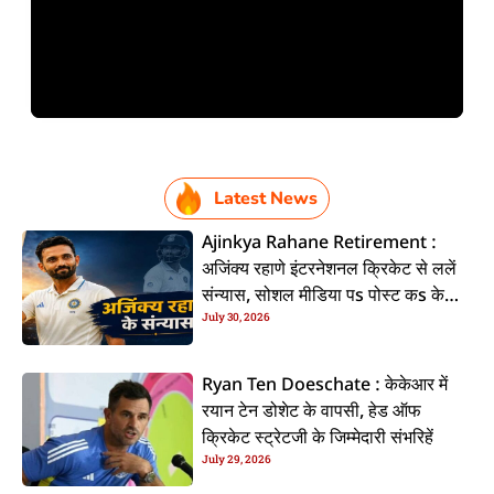
Latest News
Ajinkya Rahane Retirement :
अजिंक्य रहाणे इंटरनेशनल क्रिकेट से ललें
संन्यास, सोशल मीडिया पs पोस्ट कs के
July 30, 2026
कइलें एलान
Ryan Ten Doeschate : केकेआर में
रयान टेन डोशेट के वापसी, हेड ऑफ
क्रिकेट स्ट्रेटजी के जिम्मेदारी संभरिहें
July 29, 2026