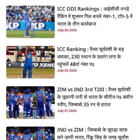
ICC ODI Rankings : आईसीसी वनडे
रैंकिंग में शुभमन गिल बनलें नंबर-1, टॉप-5 में
भारत के तीन बल्लेबाज
July 29, 2026
ICC Ranking : वैभव सूर्यवंशी के बड़
धमाका, 230 स्थान के छलांग लगा के
पहुंचलें 48वां नंबर पs
July 29, 2026
ZIM vs IND 3rd T20I : वैभव सूर्यवंशी
के तूफानी पारी से भारत के सीरीज पs क्लीन
स्वीप, जिम्बाब्वे 35 रन से हारल
July 27, 2026
IND vs ZIM : जिम्बाब्वे के सूपड़ा साफ
करे उतरी भारत, रिंकू सिंह के जगह सूर्यांश