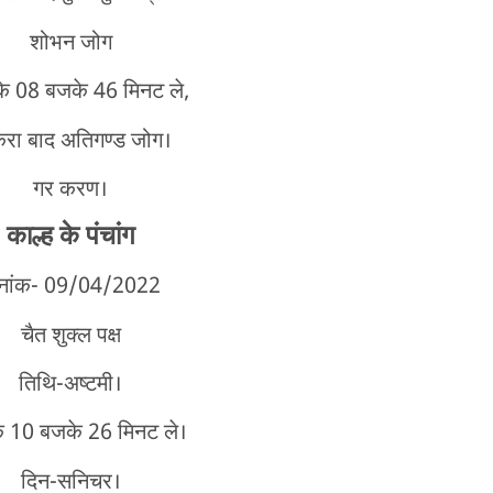
शोभन जोग
के 08 बजके 46 मिनट ले,
ा बाद अतिगण्ड जोग।
गर करण।
काल्ह के पंचांग
िनांक- 09/04/2022
चैत शुक्ल पक्ष
तिथि-अष्टमी।
े 10 बजके 26 मिनट ले।
दिन-सनिचर।