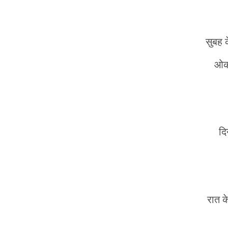
सुबह 
ओकर
द
रात क