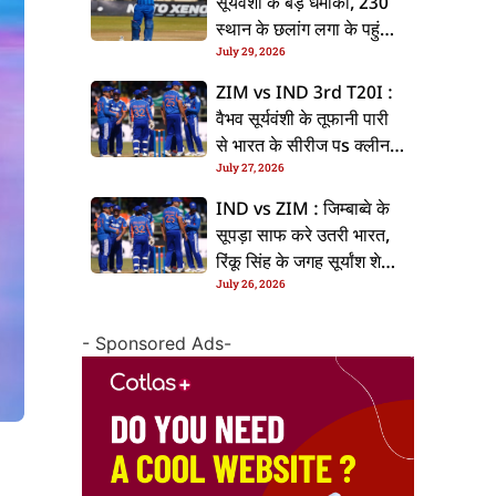
सूर्यवंशी के बड़ धमाका, 230
स्थान के छलांग लगा के पहुंचलें
July 29, 2026
48वां नंबर पs
ZIM vs IND 3rd T20I :
वैभव सूर्यवंशी के तूफानी पारी
से भारत के सीरीज पs क्लीन
July 27, 2026
स्वीप, जिम्बाब्वे 35 रन से
हारल
IND vs ZIM : जिम्बाब्वे के
सूपड़ा साफ करे उतरी भारत,
रिंकू सिंह के जगह सूर्यांश शेडगे
July 26, 2026
के मिल सकेला मवका
- Sponsored Ads-