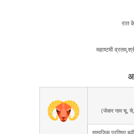
रात क
महाष्टमी व्रतम्,श्र
आ
(जेकर नाम चू, चे,
सामाजिक प्रतिष्ठा बढ़ी,