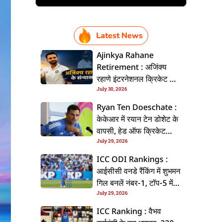
Latest News
Ajinkya Rahane
Retirement : अजिंक्य
रहाणे इंटरनेशनल क्रिकेट से
July 30, 2026
ललें संन्यास, सोशल मीडिया
पs पोस्ट कs के कइलें एलान
Ryan Ten Doeschate :
केकेआर में रयान टेन डोशेट के
वापसी, हेड ऑफ क्रिकेट
July 29, 2026
स्ट्रेटजी के जिम्मेदारी संभरिहें
ICC ODI Rankings :
आईसीसी वनडे रैंकिंग में शुभमन
गिल बनलें नंबर-1, टॉप-5 में
July 29, 2026
भारत के तीन बल्लेबाज
ICC Ranking : वैभव