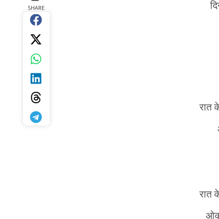
द
SHARE
रात 
रात 
ओकर