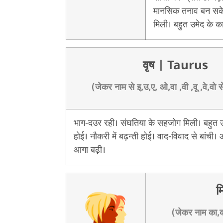
मानसिक तनाव बन सके
मिली। बहुत उमेद के का
वृष
| Taurus
(जेकर नाम से इ,उ,ए, ओ,वा ,वी ,वू ,वे,वो स
भाग-दउर रही। संघतिया के सहजोग मिली। बहुत उम
होई। नौकरी में बढ़न्ती होई। वाद-विवाद से बांची।
आगा बढ़ी।
म
(जेकर नाम का,की