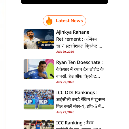
Latest News
Ajinkya Rahane
Retirement : अजिंक्य
रहाणे इंटरनेशनल क्रिकेट से
July 30, 2026
ललें संन्यास, सोशल मीडिया
पs पोस्ट कs के कइलें एलान
Ryan Ten Doeschate :
केकेआर में रयान टेन डोशेट के
वापसी, हेड ऑफ क्रिकेट
July 29, 2026
स्ट्रेटजी के जिम्मेदारी संभरिहें
ICC ODI Rankings :
आईसीसी वनडे रैंकिंग में शुभमन
गिल बनलें नंबर-1, टॉप-5 में
July 29, 2026
भारत के तीन बल्लेबाज
ICC Ranking : वैभव