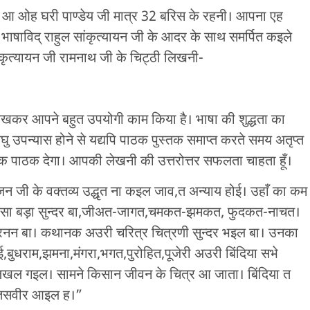
 आ ओह घरी पाण्डेय जी मात्र 32 बरिस के रहनी। आपना एह
ु भाषाविद् राहुल सांकृत्यायन जी के आदर के साथ समर्पित कइले
ंकृत्यायन जी रामनाथ जी के चिट्ठी लिखनी-
लिखकर आपने बहुत उपयोगी काम किया है। भाषा की शुद्धता का
घु उपन्यास होने से यद्यपि पाठक पुस्तक समाप्त करते समय अतृप्त
एक पाठक देगा। आपकी लेखनी की उत्तरोत्तर सफलता चाहता हूँ।
रंजन जी के वक्तव्य उद्धृत ना कइल जाव,त अन्याय होई। उहाँ का कम
े भासा बड़ा सुन्दर बा,जीअत-जागत,चमकत-झमकत, फुदकत-नाचत।
 बरनन बा। कथानक अउरी चरित्र चित्रणी सुन्दर भइल बा। उनका
बुधराम,झमना,मंगरा,भगत,पुरोहित,पूजेरी अउरी बिंदिया सभे
लिखल गइल। सामने किसान जीवन के चित्र आ जाता। बिंदिया त
ा तसवीर आइल ह।”