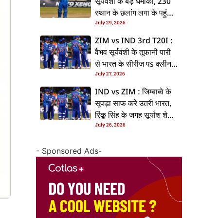
सूर्यवंशी के बड़ धमाका, 230
स्थान के छलांग लगा के पहुंचलें
July 29, 2026
48वां नंबर पs
ZIM vs IND 3rd T20I :
वैभव सूर्यवंशी के तूफानी पारी
से भारत के सीरीज पs क्लीन
July 27, 2026
स्वीप, जिम्बाब्वे 35 रन से
हारल
IND vs ZIM : जिम्बाब्वे के
सूपड़ा साफ करे उतरी भारत,
रिंकू सिंह के जगह सूर्यांश शेडगे
July 26, 2026
के मिल सकेला मवका
- Sponsored Ads-