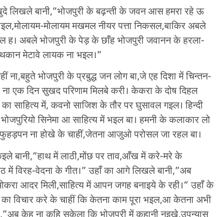
खुदे लिखले बानी,”भोजपुरी के बढ़न्ती के जवन आस हमरा रहे ऊ
ुराइल,मोलायम-मोलायम मखमल नीयर पत्ता निकसल,बाकिर अबले
ल ह। अबले भोजपुरी के पेड़ के छाँह भोजपुरी जवानन के हरला-
थकान मेटावे लायक ना भइल।”
ना,बहुते भोजपुरी के प्रबुद्ध जन लोग बा,जे एह दिशा में चिन्तन-
ा एक दिन सुखद परिणाम मिलबे करी। केकरा के दोष दिहल
 का साहित्य में, कवनो साजिश के तौर पर घुसावल गइल। हिन्दी
ी भोजपुरियो सिनेमा आ साहित्य में भइल बा। हमनी के कलाकार लो
फुहड़पन ना होखे के चाहीं,जेतना आजुओ परोसल जा रहल बा।
इले बानी,”हाथ में लाठी,मोंछ पर ताव,आँख में करे-मरे के
ठ में विरह-वेदना के गीत।” उहाँ का आगे लिखले बानी,”अब
 ओकरा आदर मिली,साहित्य में आपन जगह बनाइये के रही।” उहाँ के
 का विचार करे के चाहीं कि केतना काम पूरा भइल,आ केतना अभी
,”अब केहू ना कहि सकेला कि भोजपुरी में कहानी नइखे,उपन्यास