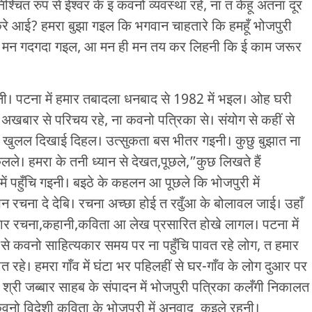
िश्चित रुप से ईश्वर के इ कवनो व्यवस्था रहे, ना त केहू अतना दूर
करे आई? हमरा बुझा गइल कि भगवान चाहतारे कि हमहूँ भोजपुरी
 पर मन गदगदा गइल, आ मन ही मन तय कर लिहनी कि ई काम जरूर
नी। पटना में हमार तबादला धनबाद से 1982 में भइल। ओह घरी
खबार से परिचय रहे, ना कवनो पत्रिका से। संयोग से कहीं से
 खुलल दिखाई दिहल। उत्सुकता बस भीतर गइनी। कुछु बुझात ना
लले। हमरा के तनी ध्यान से देखत,पूछले,”कुछ लिखते हैं
ं पहुँचि गइनी। बइठे के कहलन आ पूछले कि भोजपुरी में
रचना दे देबि। रचना अच्छा होई त रवुँआ के बोलावल जाई। उहाँ
मार रचना,कहानी,कविता आ लेख प्रसारित होखे लागल। पटना में
े कवनो साहित्यकार समय पर ना पहुँचि पावत रहे लोग, त हमार
रहे। हमरा गाँव में घंटा भर पहिलहीं से घर-गाँव के लोग दुआर पर
श्री जब्बार साहब के संपादन में भोजपुरी पत्रिका कलँगी निकालत
वनो विदेशी कविता के भोजपुरी में अनुवाद कइले रहनी।