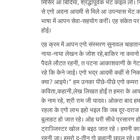
मिसिर आ बिंदिया, श्रद्धापूर्वक भेंट कइल लो। न
से एगो अदना आदमी से मिले आ उपन्यास भेंट 
भाषा में आपन सेवा-सहयोग करीं। एह संकेत
होई।
एह क्रम में आपन एगो संस्मरण सुनावल चाहता
नाया-नाया लेखन के जोश रहे,बाकिर ना कवनो अ
पैदले लौटत रहनी, त पटना आकाशवाणी के गेट
रहे कि केने जाई। एगो भद्र आदमी कहीं से निक
क्या? आइये।” हम उनका पीछे-पीछे एगो कमरा मे
कविता,कहानी,लेख लिखत होईं त हमरा के आपन 
के नाम रहे, श्री राम जी यादव। ओकरा बाद ह
रहला के एगो लाभ इहो भइल कि जब दूर-दराज स
बुलाहट हो जात रहे। ओह घरी सीधे प्रसारण होत 
ट्राञ्जिस्टर खोल के बइठ जात रहे । हमनी का 
रहनी जा। हमरो दू-तीन गो कहानी छपल रहे। क