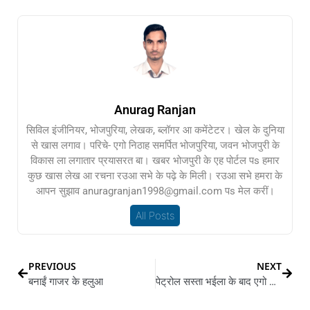
Anurag Ranjan
सिविल इंजीनियर, भोजपुरिया, लेखक, ब्लॉगर आ कमेंटेटर। खेल के दुनिया
से खास लगाव। परिचे- एगो निठाह समर्पित भोजपुरिया, जवन भोजपुरी के
विकास ला लगातार प्रयासरत बा। खबर भोजपुरी के एह पोर्टल पs हमार
कुछ खास लेख आ रचना रउआ सभे के पढ़े के मिली। रउआ सभे हमरा के
आपन सुझाव anuragranjan1998@gmail.com पs मेल करीं।
All Posts
PREVIOUS
NEXT
बनाईं गाजर के हलुआ
पेट्रोल सस्ता भईला के बाद एगो अवरू खुशखबरी आईल, अब सरसों के तेल में बहुत गिरावट आईल बा